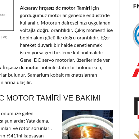
Aksaray fırçasız dc motor Tamiri
için
gördüğümüz motorlar genelde endüstride
kullanılır. Motorun dairesel hızı uygulanan
voltajla doğru orantılıdır. Çıkış momenti ise
ı ve
bobin akım gücü ile doğru orantılıdır. Eğer
hareket duyarlı bir halde denetlenmek
isteniyorsa geri besleme kullanılmalıdır.
Genel DC servo motorlar, üzerilerinde yer
k
fırçasız dc motor
bobinli statorlar bulunurken,
orlar bulunur. Samarium kobalt mıknatıslarının
larına ulaşılır.
C MOTOR TAMIRI VE BAKIMI
n önümüze gelen
a şunlardır: Yataklama,
ımları ve rotor sorunları.
arın %41’ini kapsayan