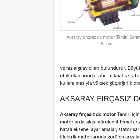
Aksaray fırçasız dc motor Tamiri, Sarım
Bakımı
ve hız algılayıcıları bulundurur. Büyü
ufak olanlarında sabit mıknatıs stat
kullanılmasıyla yüksek güç/ağırlık oran
AKSARAY FIRÇASIZ D
Aksaray fırçasız dc motor Tamiri
içi
motorlarda sıkça görülen 4 temel arız
hatalı eksenel ayarlamalar, stator sar
Elektrik motorlarında görülen arızal