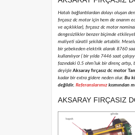
Hatalı bağlantılardan dolayı oluşan de
fırçasız dc motor için hem de onarım edi
ve açıklıklar), fırçasız dc motor nominal
dengesizlikler benzer biçimde etkileyeb
maliyeti süratli şekilde artabilir. Mese
bir şebekeden elektrik alarak 8760 sa
kullanılıyor ( bir yılda 7446 saat çalış
fazındaki 0.5 ohm’luk bir direnç artış
deyişle
Aksaray fırçasız dc motor Tam
kadar bir extra gidere neden olur.
Bu k
değildir.
Referanslarımız
kısmından müş
AKSARAY FIRÇASIZ D