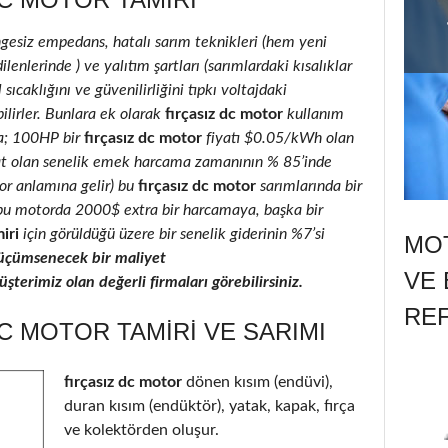
ngesiz empedans, hatalı sarım teknikleri (hem yeni
lenlerinde ) ve yalıtım şartları (sarımlardaki kısalıklar
 sıcaklığını ve güvenilirliğini tıpkı voltajdaki
ilirler. Bunlara ek olarak
fırçasız dc motor
kullanım
la; 100HP bir
fırçasız dc motor
fiyatı $0.05/kWh olan
at olan senelik emek harcama zamanının % 85’inde
ıyor anlamına gelir) bu
fırçasız dc motor
sarımlarında bir
ı, bu motorda 2000$ extra bir harcamaya, başka bir
iri
için görüldüğü üzere bir senelik giderinin %7’si
MOT
üçümsenecek bir maliyet
VE 
terimiz olan değerli firmaları görebilirsiniz.
RE
C MOTOR TAMIRI VE SARIMI
fırçasız dc motor
dönen kısım (endüvi),
duran kısım (endüktör), yatak, kapak, fırça
ve kolektörden oluşur.