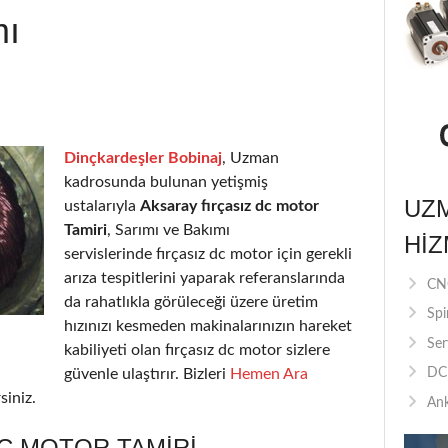
mı
Dinçkardeşler Bobinaj
, Uzman
kadrosunda bulunan yetişmiş
UZ
ustalarıyla
Aksaray fırçasız dc motor
Tamiri
, Sarımı ve Bakımı
HIZ
servislerinde fırçasız dc motor için gerekli
arıza tespitlerini yaparak referanslarında
CNC
da rahatlıkla görüleceği üzere üretim
Spi
hızınızı kesmeden makinalarınızın hareket
Ser
kabiliyeti olan fırçasız dc motor sizlere
güvenle ulaştırır. Bizleri
Hemen Ara
DC 
siniz.
Ank
C MOTOR TAMIRI