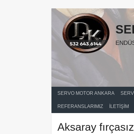
Skip
to
content
SE
ENDÜS
SERVO MOTOR ANKARA
SERV
REFERANSLARIMIZ
İLETIŞIM
Aksaray fırçasız