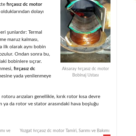
kte
fırçasız dc motor
 olduklarından dolayı
eri şunlardır: Termal
eme maruz kalması,
 ilk olarak aynı bobin
bozulur. Ondan sonra bu,
aki bobinlere sıçrar.
enmesi,
fırçasız dc
Aksaray fırçasız dc motor
Bobinaj Ustası
mesine yada yenilenmeye
e
rotoru arızaları genellikle, kırık rotor kısa devre
 ya da rotor ve stator arasındaki hava boşluğu
ımı ve
Yozgat fırçasız dc motor Tamiri, Sarımı ve Bakımı