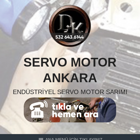
Skip
to
content
SERVO MOTOR
ANKARA
ENDÜSTRIYEL SERVO MOTOR SARIMI
ANA MENÜ İÇİN TIKLAYINIZ