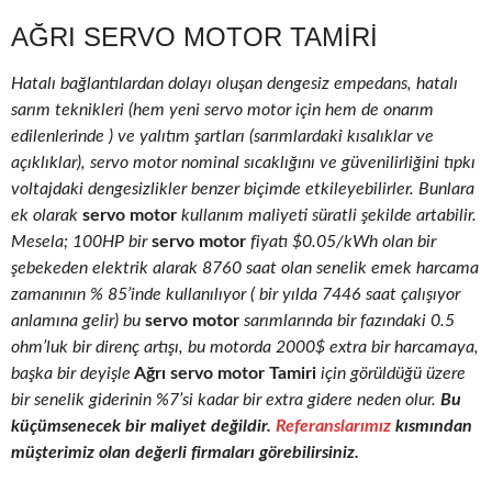
AĞRI SERVO MOTOR TAMIRI
Hatalı bağlantılardan dolayı oluşan dengesiz empedans, hatalı
sarım teknikleri (hem yeni servo motor için hem de onarım
edilenlerinde ) ve yalıtım şartları (sarımlardaki kısalıklar ve
açıklıklar), servo motor nominal sıcaklığını ve güvenilirliğini tıpkı
voltajdaki dengesizlikler benzer biçimde etkileyebilirler. Bunlara
ek olarak
servo motor
kullanım maliyeti süratli şekilde artabilir.
Mesela; 100HP bir
servo motor
fiyatı $0.05/kWh olan bir
şebekeden elektrik alarak 8760 saat olan senelik emek harcama
zamanının % 85’inde kullanılıyor ( bir yılda 7446 saat çalışıyor
anlamına gelir) bu
servo motor
sarımlarında bir fazındaki 0.5
ohm’luk bir direnç artışı, bu motorda 2000$ extra bir harcamaya,
başka bir deyişle
Ağrı servo motor Tamiri
için görüldüğü üzere
bir senelik giderinin %7’si kadar bir extra gidere neden olur.
Bu
küçümsenecek bir maliyet değildir.
Referanslarımız
kısmından
müşterimiz olan değerli firmaları görebilirsiniz.