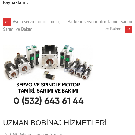
kaynaklanır.
POST
←
Aydın servo motor Tamiri,
Balıkesir servo motor Tamiri, Sarımı
ve Bakımı
→
Sarımı ve Bakımı
NAVIGATION
UZMAN BOBINAJ HIZMETLERI