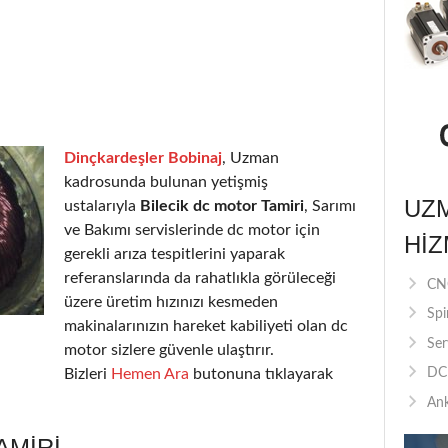
Dinçkardeşler Bobinaj
, Uzman
kadrosunda bulunan yetişmiş
UZ
ustalarıyla
Bilecik dc motor Tamiri
, Sarımı
ve Bakımı servislerinde dc motor için
HIZ
gerekli arıza tespitlerini yaparak
referanslarında da rahatlıkla görüleceği
CNC
üzere üretim hızınızı kesmeden
Spi
makinalarınızın hareket kabiliyeti olan dc
Ser
motor sizlere güvenle ulaştırır.
Bizleri
Hemen Ara
butonuna tıklayarak
DC 
Ank
AMIRI