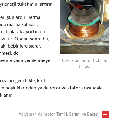
 enerji tüketimini artırır.
eri şunlardır: Termal
eme maruz kalması,
 ilk olarak aynı bobin
bozulur. Ondan sonra bu,
aki bobinlere sıçrar.
enmesi,
dc
mesine yada yenilenmeye
Bilecik dc motor Bobinaj
Ustası
ızaları genellikle, kırık
m boşluklarından ya da rotor ve stator arasındaki
lanır.
Adıyaman dc motor Tamiri, Sarımı ve Bakımı
→