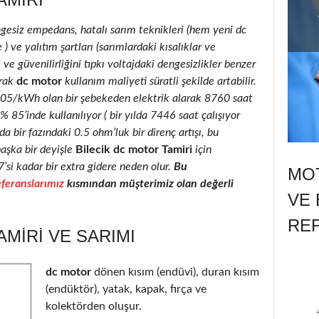
ngesiz empedans, hatalı sarım teknikleri (hem yeni dc
 ve yalıtım şartları (sarımlardaki kısalıklar ve
 ve güvenilirliğini tıpkı voltajdaki dengesizlikler benzer
rak
dc motor
kullanım maliyeti süratli şekilde artabilir.
0.05/kWh olan bir şebekeden elektrik alarak 8760 saat
85’inde kullanılıyor ( bir yılda 7446 saat çalışıyor
a bir fazındaki 0.5 ohm’luk bir direnç artışı, bu
şka bir deyişle
Bilecik dc motor Tamiri
için
7’si kadar bir extra gidere neden olur.
Bu
MOT
feranslarımız
kısmından müşterimiz olan değerli
VE 
RE
AMIRI VE SARIMI
dc motor
dönen kısım (endüvi), duran kısım
(endüktör), yatak, kapak, fırça ve
kolektörden oluşur.