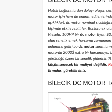
Hatalı bağlantılardan dolayı oluşan de
motor için hem de onarım edilenlerinde )
açıklıklar), dc motor nominal sıcaklığını
biçimde etkileyebilirler. Bunlara ek ola
Mesela; 100HP bir
dc motor
fiyatı $
olan senelik emek harcama zamanının % 
anlamına gelir) bu
dc motor
sarımlarınd
motorda 2000$ extra bir harcamaya, ba
görüldüğü üzere bir senelik giderinin %
küçümsenecek bir maliyet değildir.
Re
firmaları görebilirsiniz.
BILECIK DC MOTOR T