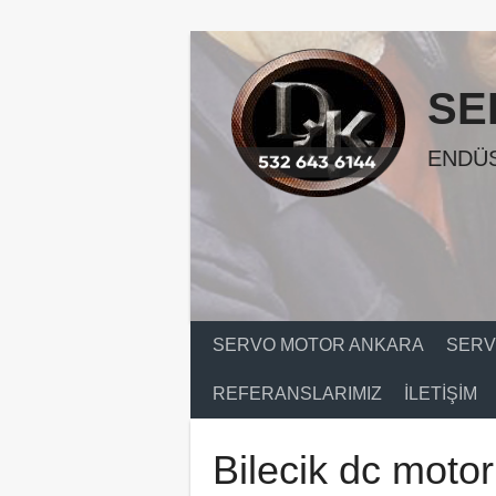
Skip
to
content
SE
ENDÜS
SERVO MOTOR ANKARA
SERV
REFERANSLARIMIZ
İLETIŞIM
Bilecik dc motor