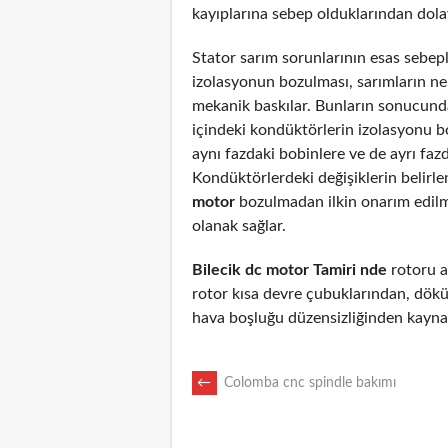
kayıplarına sebep olduklarından dolayı
Stator sarım sorunlarının esas sebepl
izolasyonun bozulması, sarımların n
mekanik baskılar. Bunların sonucunda
içindeki kondüktörlerin izolasyonu 
aynı fazdaki bobinlere ve de ayrı fazd
Kondüktörlerdeki değişiklerin belirl
motor
bozulmadan ilkin onarım edil
olanak sağlar.
Bilecik dc motor Tamiri nde
rotoru ar
rotor kısa devre çubuklarından, dökü
hava boşluğu düzensizliğinden kaynak
POST
←
Colomba cnc spindle bakımı