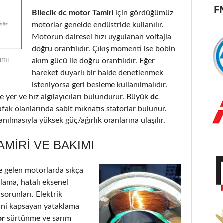
Bilecik dc motor Tamiri
için gördüğümüz
motorlar genelde endüstride kullanılır.
Motorun dairesel hızı uygulanan voltajla
doğru orantılıdır. Çıkış momenti ise bobin
ımı
akım gücü ile doğru orantılıdır. Eğer
hareket duyarlı bir halde denetlenmek
isteniyorsa geri besleme kullanılmalıdır.
 yer ve hız algılayıcıları bulundurur. Büyük
dc
ufak olanlarında sabit mıknatıs statorlar bulunur.
nılmasıyla yüksek güç/ağırlık oranlarına ulaşılır.
AMIRI VE BAKIMI
 gelen motorlarda sıkça
klama, hatalı eksenel
 sorunları. Elektrik
’ini kapsayan yataklama
or
sürtünme ve sarım