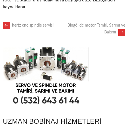
rotor ve stator arasındaki hava boşluğu düzensizliğinden
kaynaklanır.
POST
←
hertz cnc spindle servisi
Bingöl dc motor Tamiri, Sarımı ve
Bakımı
→
NAVIGATION
UZMAN BOBINAJ HIZMETLERI