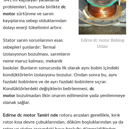
%41’ini kapsayan yataklama
problemleri, bununla birlikte
dc
motor
sürtünme ve sarım
kayıplarına sebep olduklarından
dolayı enerji tüketimini artırır.
Stator sarım sorunlarının esas
Edirne dc motor Bobinaj
Ustası
sebepleri şunlardır: Termal
izolasyonun bozulması, sarımların
neme maruz kalması, mekanik
baskılar. Bunların sonucunda ilk olarak aynı bobin içindeki
kondüktörlerin izolasyonu bozulur. Ondan sonra bu, aynı
fazdaki bobinlere ve de ayrı fazdaki bobinlere sıçrar.
Kondüktörlerdeki değişiklerin belirlenmesi,
dc
motor
bozulmadan ilkin onarım edilmesine yada yenilenmeye
olanak sağlar.
Edirne dc motor Tamiri nde
rotoru arızaları genellikle, kırık
rotor kısa devre çubuklarından, döküm boşluklarından ya da