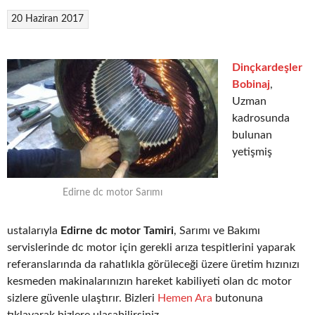
20 Haziran 2017
Dinçkardeşler
Bobinaj
,
Uzman
kadrosunda
bulunan
yetişmiş
Edirne dc motor Sarımı
ustalarıyla
Edirne dc motor Tamiri
, Sarımı ve Bakımı
servislerinde dc motor için gerekli arıza tespitlerini yaparak
referanslarında da rahatlıkla görüleceği üzere üretim hızınızı
kesmeden makinalarınızın hareket kabiliyeti olan dc motor
sizlere güvenle ulaştırır. Bizleri
Hemen Ara
butonuna