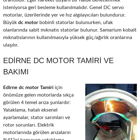
orantılıdır. Eğer hareket duyarlı bir halde denetlenmek
isteniyorsa geri besleme kullanılmalıdır. Genel DC servo
motorlar, üzerilerinde yer ve hız algılayıcıları bulundurur.
Büyük
dc motor
bobinli statorlar bulunurken, ufak
olanlarında sabit mıknatıs statorlar bulunur. Samarium kobalt
mıknatıslarının kullanılmasıyla yüksek güç/ağırlık oranlarına
ulaşılır.
EDIRNE DC MOTOR TAMIRI VE
BAKIMI
Edirne dc motor Tamiri
için
önümüze gelen motorlarda sıkça
görülen 4 temel arıza şunlardır:
Yataklama, hatalı eksenel
ayarlamalar, stator sarımları ve
rotor sorunları. Elektrik
motorlarında görülen arızaların