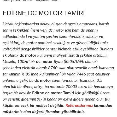
tıklayarak bizlere ulaşabilirsiniz.
EDIRNE DC MOTOR TAMIRI
Hatalı bağlantılardan dolayı oluşan dengesiz empedans, hatalı
sarım teknikleri (hem yeni dc motor için hem de onarım
edilenlerinde ) ve yalıtım şartları (sarımlardaki kısalıklar ve
açıklıklar), dc motor nominal sıcaklığını ve güvenilirliğini tıpkı
voltajdaki dengesizlikler benzer biçimde etkileyebilirler. Bunlara
ek olarak
dc motor
kullanım maliyeti süratli şekilde artabilir.
Mesela; 100HP bir
dc motor
fiyatı $0.05/kWh olan bir
şebekeden elektrik alarak 8760 saat olan senelik emek harcama
zamanının % 85’inde kullanılıyor ( bir yılda 7446 saat çalışıyor
anlamına gelir) bu
dc motor
sarımlarında bir fazındaki 0.5
ohm’luk bir direnç artışı, bu motorda 2000$ extra bir harcamaya,
başka bir deyişle
Edirne dc motor Tamiri
için görüldüğü üzere
bir senelik giderinin %7’si kadar bir extra gidere neden olur.
Bu
küçümsenecek bir maliyet değildir.
Referanslarımız
kısmından
müşterimiz olan değerli firmaları görebilirsiniz.