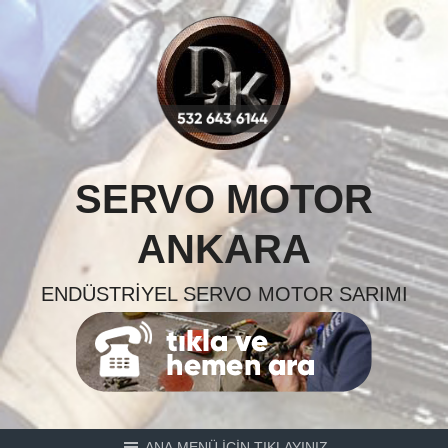
Skip
to
content
SERVO MOTOR
ANKARA
ENDÜSTRIYEL SERVO MOTOR SARIMI
ANA MENÜ İÇİN TIKLAYINIZ