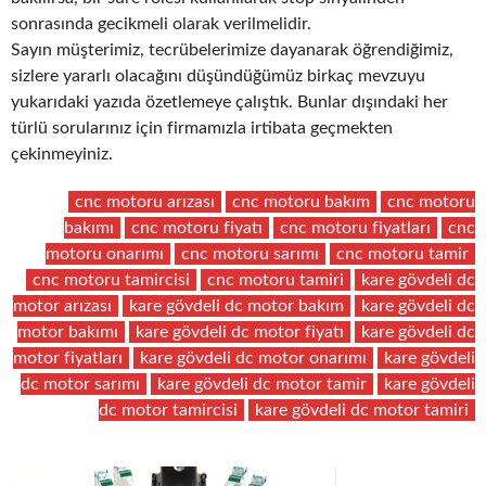
sonrasında gecikmeli olarak verilmelidir.
Sayın müşterimiz, tecrübelerimize dayanarak öğrendiğimiz,
sizlere yararlı olacağını düşündüğümüz birkaç mevzuyu
yukarıdaki yazıda özetlemeye çalıştık. Bunlar dışındaki her
türlü sorularınız için firmamızla irtibata geçmekten
çekinmeyiniz.
cnc motoru arızası
cnc motoru bakım
cnc motoru
bakımı
cnc motoru fiyatı
cnc motoru fiyatları
cnc
motoru onarımı
cnc motoru sarımı
cnc motoru tamir
cnc motoru tamircisi
cnc motoru tamiri
kare gövdeli dc
motor arızası
kare gövdeli dc motor bakım
kare gövdeli dc
motor bakımı
kare gövdeli dc motor fiyatı
kare gövdeli dc
motor fiyatları
kare gövdeli dc motor onarımı
kare gövdeli
dc motor sarımı
kare gövdeli dc motor tamir
kare gövdeli
dc motor tamircisi
kare gövdeli dc motor tamiri