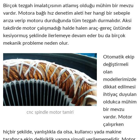
Birçok tezgah imalatçısının atlamış olduğu mühim bir mevzu
vardır. Motora bağlı hız denetim aleti her hangi bir sebeple
arıza verip motoru durduğunda tüm tezgah durmalıdır. Aksi
takdirde motor çalışmadığı halde halen araç-gereç üstünde
kesiyormuş şeklinde ilerlemeye devam eder bu da birçok
mekanik probleme neden olur.
Otomatik ekip
değiştirmeli
olan
modellerimizde
dikkat edilmesi
ihtiyaç duyulan
oldukca mühim
bir mevzu
cnc spindle motor tamiri
vardır. Motor
çalışırken
hiçbir şekilde, yanlışlıkla da olsa, kullanıcı yada makine
tarafınca ekip değişiklik yapma sinyali verilememelidir. Motor