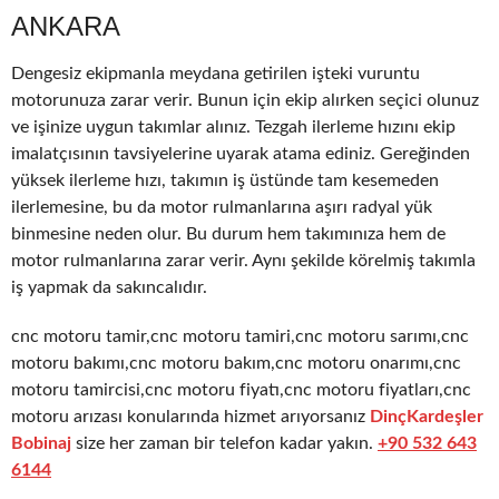
ANKARA
Dengesiz ekipmanla meydana getirilen işteki vuruntu
motorunuza zarar verir. Bunun için ekip alırken seçici olunuz
ve işinize uygun takımlar alınız. Tezgah ilerleme hızını ekip
imalatçısının tavsiyelerine uyarak atama ediniz. Gereğinden
yüksek ilerleme hızı, takımın iş üstünde tam kesemeden
ilerlemesine, bu da motor rulmanlarına aşırı radyal yük
binmesine neden olur. Bu durum hem takımınıza hem de
motor rulmanlarına zarar verir. Aynı şekilde körelmiş takımla
iş yapmak da sakıncalıdır.
cnc motoru tamir,cnc motoru tamiri,cnc motoru sarımı,cnc
motoru bakımı,cnc motoru bakım,cnc motoru onarımı,cnc
motoru tamircisi,cnc motoru fiyatı,cnc motoru fiyatları,cnc
motoru arızası konularında hizmet arıyorsanız
DinçKardeşler
Bobinaj
size her zaman bir telefon kadar yakın.
+90 532 643
6144