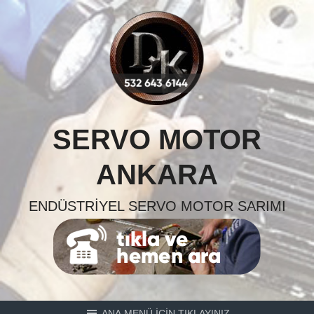
Skip
to
content
SERVO MOTOR
ANKARA
ENDÜSTRIYEL SERVO MOTOR SARIMI
ANA MENÜ İÇİN TIKLAYINIZ