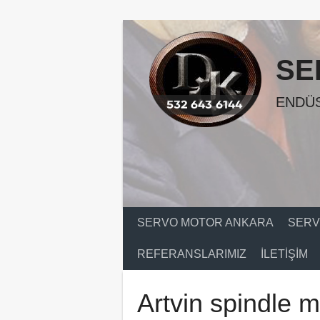
Skip
to
content
SE
ENDÜS
SERVO MOTOR ANKARA
SERV
REFERANSLARIMIZ
İLETIŞIM
Artvin spindle m