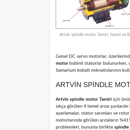
Artvin spindle motor Tamiri, Sarımı ve 
Genel DC servo motorlar, üzerilerinde
motor
bobinli statorlar bulunurken, 
Samarium kobalt mıknatıslarının kulla
ARTVIN SPINDLE MOT
Artvin spindle motor Tamiri
için önü
sıkça görülen 4 temel arıza şunlardır
ayarlamalar, stator sarımları ve rotor
motorlarında görülen arızaların %41
problemleri, bununla birlikte
spindl