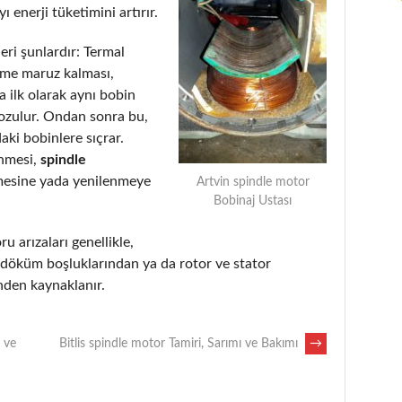
 enerji tüketimini artırır.
eri şunlardır: Termal
eme maruz kalması,
 ilk olarak aynı bobin
bozulur. Ondan sonra bu,
aki bobinlere sıçrar.
enmesi,
spindle
mesine yada yenilenmeye
Artvin spindle motor
Bobinaj Ustası
ru arızaları genellikle,
, döküm boşluklarından ya da rotor ve stator
nden kaynaklanır.
 ve
Bitlis spindle motor Tamiri, Sarımı ve Bakımı
→