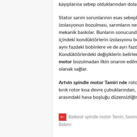
kayıplarına sebep olduklarından dolayı
Stator sarım sorunlarının esas sebepl
izolasyonun bozulması, sarımların n
mekanik baskılar. Bunların sonucunda
içindeki kondüktörlerin izolasyonu 
aynı fazdaki bobinlere ve de ayrı fazd
Kondüktörlerdeki değişiklerin belirl
motor
bozulmadan ilkin onarım edil
olanak sağlar.
Artvin spindle motor Tamiri nde
roto
kırık rotor kısa devre çubuklarından
arasındaki hava boşluğu düzensizliği
POST
←
Balıkesir spindle motor Tamiri, Sarımı
Bakımı