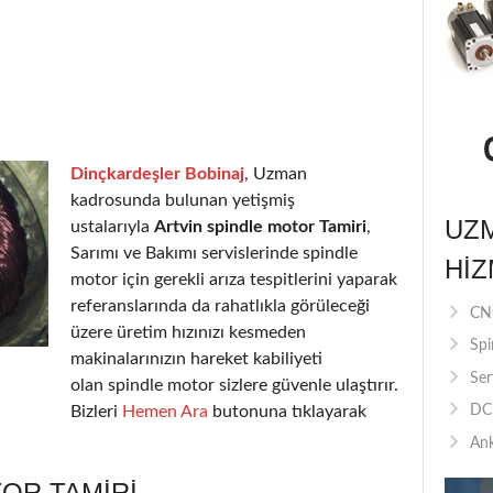
Dinçkardeşler Bobinaj
, Uzman
kadrosunda bulunan yetişmiş
UZ
ustalarıyla
Artvin spindle motor Tamiri
,
Sarımı ve Bakımı servislerinde spindle
HIZ
motor için gerekli arıza tespitlerini yaparak
referanslarında da rahatlıkla görüleceği
CNC
üzere üretim hızınızı kesmeden
Spi
makinalarınızın hareket kabiliyeti
Ser
olan spindle motor sizlere güvenle ulaştırır.
Bizleri
Hemen Ara
butonuna tıklayarak
DC 
Ank
OR TAMIRI