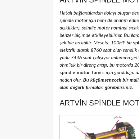
Hatalı bağlantılardan dolayı oluşan de
spindle motor için hem de onarım edilenl
açıklıklar), spindle motor nominal sıcakl
benzer biçimde etkileyebilirler. Bunlar
şekilde artabilir. Mesela; 100HP bir
sp
elektrik alarak 8760 saat olan senelik
yılda 7446 saat çalışıyor anlamına geli
ohm’luk bir direnç artışı, bu motorda 
spindle motor Tamiri
için görüldüğü üz
neden olur.
Bu küçümsenecek bir maliy
olan değerli firmaları görebilirsiniz.
ARTVIN SPINDLE MOT