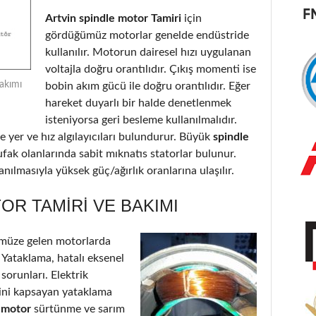
Artvin spindle motor Tamiri
için
gördüğümüz motorlar genelde endüstride
kullanılır. Motorun dairesel hızı uygulanan
voltajla doğru orantılıdır. Çıkış momenti ise
Bakımı
bobin akım gücü ile doğru orantılıdır. Eğer
hareket duyarlı bir halde denetlenmek
isteniyorsa geri besleme kullanılmalıdır.
 yer ve hız algılayıcıları bulundurur. Büyük
spindle
ufak olanlarında sabit mıknatıs statorlar bulunur.
nılmasıyla yüksek güç/ağırlık oranlarına ulaşılır.
OR TAMIRI VE BAKIMI
müze gelen motorlarda
: Yataklama, hatalı eksenel
 sorunları. Elektrik
’ini kapsayan yataklama
e motor
sürtünme ve sarım