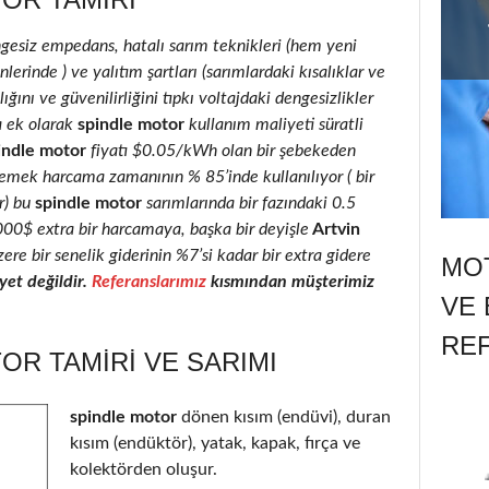
ngesiz empedans, hatalı sarım teknikleri (hem yeni
erinde ) ve yalıtım şartları (sarımlardaki kısalıklar ve
ığını ve güvenilirliğini tıpkı voltajdaki dengesizlikler
a ek olarak
spindle motor
kullanım maliyeti süratli
indle motor
fiyatı $0.05/kWh olan bir şebekeden
 emek harcama zamanının % 85’inde kullanılıyor ( bir
r) bu
spindle motor
sarımlarında bir fazındaki 0.5
2000$ extra bir harcamaya, başka bir deyişle
Artvin
ere bir senelik giderinin %7’si kadar bir extra gidere
MOT
et değildir.
Referanslarımız
kısmından müşterimiz
VE 
RE
OR TAMIRI VE SARIMI
spindle motor
dönen kısım (endüvi), duran
kısım (endüktör), yatak, kapak, fırça ve
kolektörden oluşur.