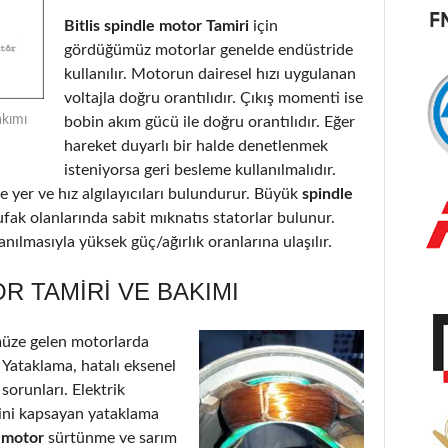
Bitlis spindle motor Tamiri
için
gördüğümüz motorlar genelde endüstride
kullanılır. Motorun dairesel hızı uygulanan
voltajla doğru orantılıdır. Çıkış momenti ise
akımı
bobin akım gücü ile doğru orantılıdır. Eğer
hareket duyarlı bir halde denetlenmek
isteniyorsa geri besleme kullanılmalıdır.
 yer ve hız algılayıcıları bulundurur. Büyük
spindle
ufak olanlarında sabit mıknatıs statorlar bulunur.
nılmasıyla yüksek güç/ağırlık oranlarına ulaşılır.
R TAMIRI VE BAKIMI
üze gelen motorlarda
: Yataklama, hatalı eksenel
 sorunları. Elektrik
’ini kapsayan yataklama
e motor
sürtünme ve sarım