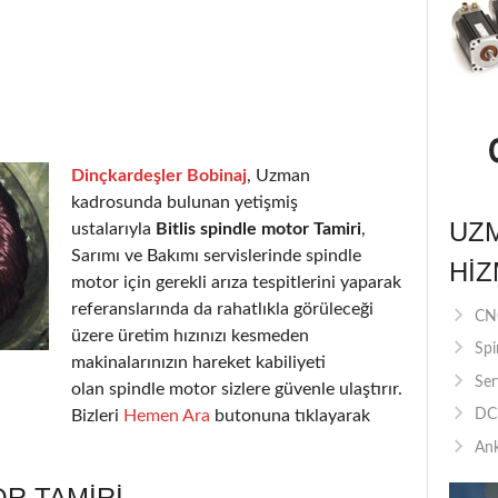
Dinçkardeşler Bobinaj
, Uzman
kadrosunda bulunan yetişmiş
UZ
ustalarıyla
Bitlis spindle motor Tamiri
,
Sarımı ve Bakımı servislerinde spindle
HIZ
motor için gerekli arıza tespitlerini yaparak
referanslarında da rahatlıkla görüleceği
CNC
üzere üretim hızınızı kesmeden
Spi
makinalarınızın hareket kabiliyeti
Ser
olan spindle motor sizlere güvenle ulaştırır.
Bizleri
Hemen Ara
butonuna tıklayarak
DC 
Ank
OR TAMIRI