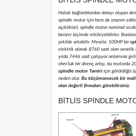
Hatalı bağlantılardan dolayı oluşan de
spindle motor için hem de onarım edilenl
açıklıklar), spindle motor nominal sıcakl
benzer biçimde etkileyebilirler. Bunlar
şekilde artabilir. Mesela; 100HP bir
sp
elektrik alarak 8760 saat olan senelik
yılda 7446 saat çalışıyor anlamına geli
ohm’luk bir direnç artışı, bu motorda 
spindle motor Tamiri
için görüldüğü üz
neden olur.
Bu küçümsenecek bir maliy
olan değerli firmaları görebilirsiniz.
BITLIS SPINDLE MOTO