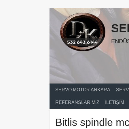
Skip
to
content
SE
ENDÜS
SERVO MOTOR ANKARA
SERV
REFERANSLARIMIZ
İLETIŞIM
Bitlis spindle m