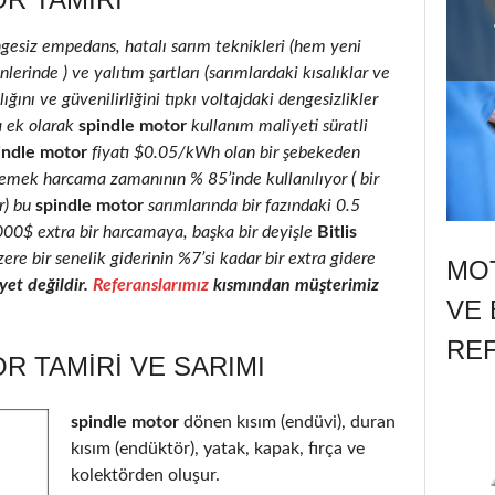
ngesiz empedans, hatalı sarım teknikleri (hem yeni
erinde ) ve yalıtım şartları (sarımlardaki kısalıklar ve
ığını ve güvenilirliğini tıpkı voltajdaki dengesizlikler
a ek olarak
spindle motor
kullanım maliyeti süratli
indle motor
fiyatı $0.05/kWh olan bir şebekeden
 emek harcama zamanının % 85’inde kullanılıyor ( bir
r) bu
spindle motor
sarımlarında bir fazındaki 0.5
2000$ extra bir harcamaya, başka bir deyişle
Bitlis
ere bir senelik giderinin %7’si kadar bir extra gidere
MOT
et değildir.
Referanslarımız
kısmından müşterimiz
VE 
RE
R TAMIRI VE SARIMI
spindle motor
dönen kısım (endüvi), duran
kısım (endüktör), yatak, kapak, fırça ve
kolektörden oluşur.