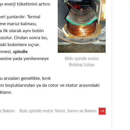
 enerji tüketimini artırır.
eri şunlardır: Termal
eme maruz kalması,
 ilk olarak aynı bobin
bozulur. Ondan sonra bu,
aki bobinlere sıçrar.
enmesi,
spindle
mesine yada yenilenmeye
Bitlis spindle motor
Bobinaj Ustası
 arızaları genellikle, kırık
m boşluklarından ya da rotor ve stator arasındaki
lanır.
ve Bakımı
Bolu spindle motor Tamiri, Sarımı ve Bakımı
→