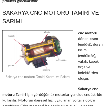
firmaları görebilirsiniz.
SAKARYA CNC MOTORU TAMIRI VE
SARIMI
cnc motoru
dönen kısım
(endüvi), duran
kısım
(endüktör),
yatak, kapak,
fırça ve
kolektörden
Sakarya cnc motoru Tamiri, Sarımı ve Bakımı
oluşur.
Sakarya cnc
motoru Tamiri
için gördüğümüz motorlar genelde endüstride
kullanılır. Motorun dairesel hızı uygulanan voltajla doğru