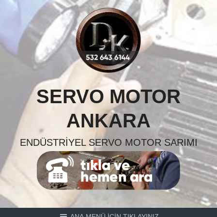
Skip
to
content
SERVO MOTOR
ANKARA
ENDÜSTRIYEL SERVO MOTOR SARIMI
ANA MENÜ İÇİN TIKLAYINIZ