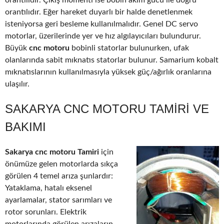
orantılıdır. Çıkış momenti ise bobin akım gücü ile doğru
orantılıdır. Eğer hareket duyarlı bir halde denetlenmek
isteniyorsa geri besleme kullanılmalıdır. Genel DC servo
motorlar, üzerilerinde yer ve hız algılayıcıları bulundurur.
Büyük
cnc motoru
bobinli statorlar bulunurken, ufak
olanlarında sabit mıknatıs statorlar bulunur. Samarium kobalt
mıknatıslarının kullanılmasıyla yüksek güç/ağırlık oranlarına
ulaşılır.
SAKARYA CNC MOTORU TAMIRI VE
BAKIMI
Sakarya cnc motoru Tamiri
için
önümüze gelen motorlarda sıkça
görülen 4 temel arıza şunlardır:
Yataklama, hatalı eksenel
ayarlamalar, stator sarımları ve
rotor sorunları. Elektrik