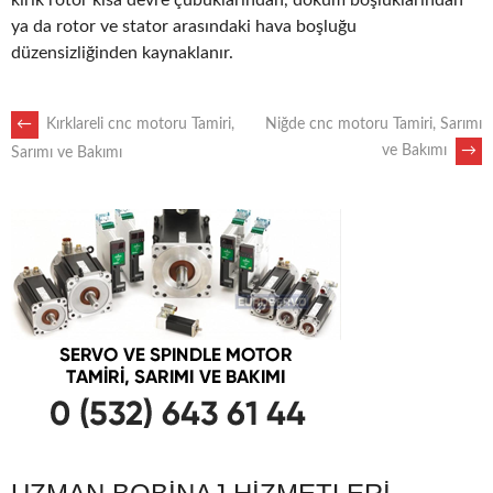
kırık rotor kısa devre çubuklarından, döküm boşluklarından
ya da rotor ve stator arasındaki hava boşluğu
düzensizliğinden kaynaklanır.
POST
←
Kırklareli cnc motoru Tamiri,
Niğde cnc motoru Tamiri, Sarımı
ve Bakımı
→
Sarımı ve Bakımı
NAVIGATION