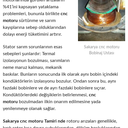
motorlarında görülen arızaların
%41’ini kapsayan yataklama
problemleri, bununla birlikte
cnc
motoru
sürtünme ve sarım
kayıplarına sebep olduklarından
dolayı enerji tüketimini artırır.
Stator sarım sorunlarının esas
Sakarya cnc motoru
Bobinaj Ustası
sebepleri şunlardır: Termal
izolasyonun bozulması, sarımların
neme maruz kalması, mekanik
baskılar. Bunların sonucunda ilk olarak aynı bobin içindeki
kondüktörlerin izolasyonu bozulur. Ondan sonra bu, aynı
fazdaki bobinlere ve de ayrı fazdaki bobinlere sıçrar.
Kondüktörlerdeki değişiklerin belirlenmesi,
cnc
motoru
bozulmadan ilkin onarım edilmesine yada
yenilenmeye olanak sağlar.
Sakarya cnc motoru Tamiri nde
rotoru arızaları genellikle,