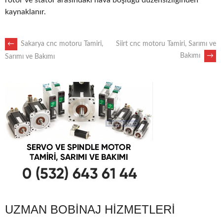
rotor ve stator arasındaki hava boşluğu düzensizliğinden
kaynaklanır.
POST
←
Sakarya cnc motoru Tamiri,
Siirt cnc motoru Tamiri, Sarımı ve
Bakımı
→
Sarımı ve Bakımı
NAVIGATION
UZMAN BOBINAJ HIZMETLERI