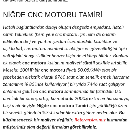
tıklayarak bizlere ulaşabilirsiniz.
NIĞDE CNC MOTORU TAMIRI
Hatalı bağlantılardan dolayı oluşan dengesiz empedans, hatalı
sarım teknikleri (hem yeni cnc motoru için hem de onarım
edilenlerinde ) ve yalıtım şartları (sarımlardaki kısalıklar ve
açıklıklar), cnc motoru nominal sıcaklığını ve güvenilirliğini tıpkı
voltajdaki dengesizlikler benzer biçimde etkileyebilirler. Bunlara
ek olarak
cnc motoru
kullanım maliyeti süratli şekilde artabilir.
Mesela; 100HP bir
cnc motoru
fiyatı $0.05/kWh olan bir
şebekeden elektrik alarak 8760 saat olan senelik emek harcama
zamanının % 85’inde kullanılıyor ( bir yılda 7446 saat çalışıyor
anlamına gelir) bu
cnc motoru
sarımlarında bir fazındaki 0.5
ohm’luk bir direnç artışı, bu motorda 2000$ extra bir harcamaya,
başka bir deyişle
Niğde cnc motoru Tamiri
için görüldüğü üzere
bir senelik giderinin %7’si kadar bir extra gidere neden olur.
Bu
küçümsenecek bir maliyet değildir.
Referanslarımız
kısmından
müşterimiz olan değerli firmaları görebilirsiniz.