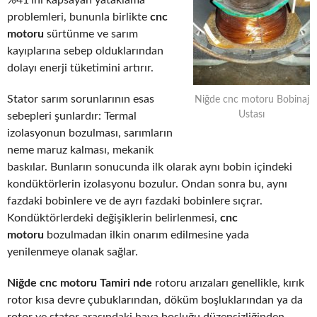
%41’ini kapsayan yataklama
problemleri, bununla birlikte
cnc
motoru
sürtünme ve sarım
kayıplarına sebep olduklarından
dolayı enerji tüketimini artırır.
Stator sarım sorunlarının esas
Niğde cnc motoru Bobinaj
Ustası
sebepleri şunlardır: Termal
izolasyonun bozulması, sarımların
neme maruz kalması, mekanik
baskılar. Bunların sonucunda ilk olarak aynı bobin içindeki
kondüktörlerin izolasyonu bozulur. Ondan sonra bu, aynı
fazdaki bobinlere ve de ayrı fazdaki bobinlere sıçrar.
Kondüktörlerdeki değişiklerin belirlenmesi,
cnc
motoru
bozulmadan ilkin onarım edilmesine yada
yenilenmeye olanak sağlar.
Niğde cnc motoru Tamiri nde
rotoru arızaları genellikle, kırık
rotor kısa devre çubuklarından, döküm boşluklarından ya da