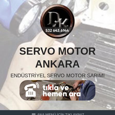
Skip
to
content
SERVO MOTOR
ANKARA
ENDÜSTRIYEL SERVO MOTOR SARIMI
ANA MENÜ İÇİN TIKLAYINIZ