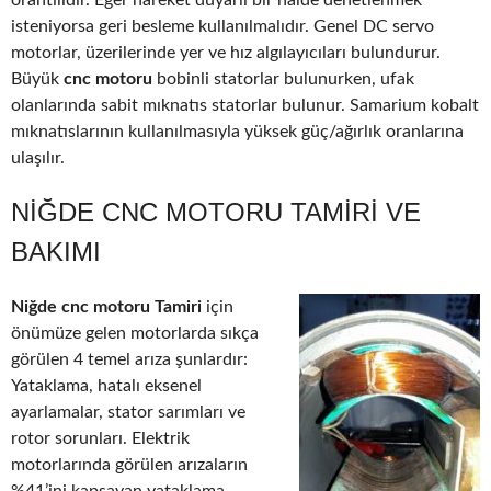
orantılıdır. Eğer hareket duyarlı bir halde denetlenmek
isteniyorsa geri besleme kullanılmalıdır. Genel DC servo
motorlar, üzerilerinde yer ve hız algılayıcıları bulundurur.
Büyük
cnc motoru
bobinli statorlar bulunurken, ufak
olanlarında sabit mıknatıs statorlar bulunur. Samarium kobalt
mıknatıslarının kullanılmasıyla yüksek güç/ağırlık oranlarına
ulaşılır.
NIĞDE CNC MOTORU TAMIRI VE
BAKIMI
Niğde cnc motoru Tamiri
için
önümüze gelen motorlarda sıkça
görülen 4 temel arıza şunlardır:
Yataklama, hatalı eksenel
ayarlamalar, stator sarımları ve
rotor sorunları. Elektrik
motorlarında görülen arızaların