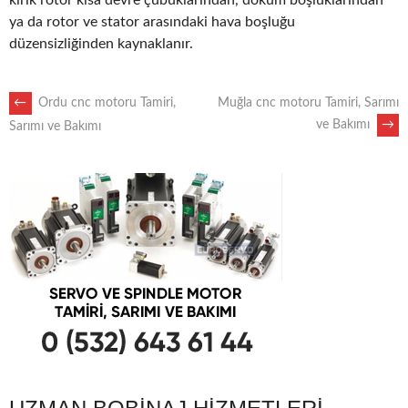
kırık rotor kısa devre çubuklarından, döküm boşluklarından
ya da rotor ve stator arasındaki hava boşluğu
düzensizliğinden kaynaklanır.
POST
←
Ordu cnc motoru Tamiri,
Muğla cnc motoru Tamiri, Sarımı
ve Bakımı
→
Sarımı ve Bakımı
NAVIGATION