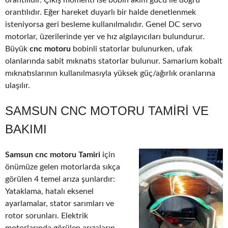
orantılıdır. Çıkış momenti ise bobin akım gücü ile doğru
orantılıdır. Eğer hareket duyarlı bir halde denetlenmek
isteniyorsa geri besleme kullanılmalıdır. Genel DC servo
motorlar, üzerilerinde yer ve hız algılayıcıları bulundurur.
Büyük
cnc motoru
bobinli statorlar bulunurken, ufak
olanlarında sabit mıknatıs statorlar bulunur. Samarium kobalt
mıknatıslarının kullanılmasıyla yüksek güç/ağırlık oranlarına
ulaşılır.
SAMSUN CNC MOTORU TAMIRI VE
BAKIMI
Samsun cnc motoru Tamiri
için
önümüze gelen motorlarda sıkça
görülen 4 temel arıza şunlardır:
Yataklama, hatalı eksenel
ayarlamalar, stator sarımları ve
rotor sorunları. Elektrik