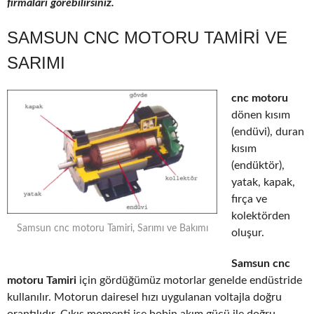
firmaları görebilirsiniz.
SAMSUN CNC MOTORU TAMIRI VE
SARIMI
cnc motoru
dönen kısım
(endüvi), duran
kısım
(endüktör),
yatak, kapak,
fırça ve
kolektörden
Samsun cnc motoru Tamiri, Sarımı ve Bakımı
oluşur.
Samsun cnc
motoru Tamiri
için gördüğümüz motorlar genelde endüstride
kullanılır. Motorun dairesel hızı uygulanan voltajla doğru