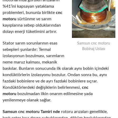
motorlarında görülen arızaların
%41’ini kapsayan yataklama
problemleri, bununla birlikte
cnc
motoru
sürtünme ve sarım
kayıplarına sebep olduklarından
dolayı enerji tüketimini artırır.
Stator sarım sorunlarının esas
Samsun cnc motoru
Bobinaj Ustası
sebepleri şunlardır: Termal
izolasyonun bozulması, sarımların
neme maruz kalması, mekanik
baskılar. Bunların sonucunda ilk olarak aynı bobin içindeki
kondüktörlerin izolasyonu bozulur. Ondan sonra bu, aynı
fazdaki bobinlere ve de ayrı fazdaki bobinlere sıçrar.
Kondüktörlerdeki değişiklerin belirlenmesi,
cnc
motoru
bozulmadan ilkin onarım edilmesine yada
yenilenmeye olanak sağlar.
Samsun cnc motoru Tamiri nde
rotoru arızaları genellikle,