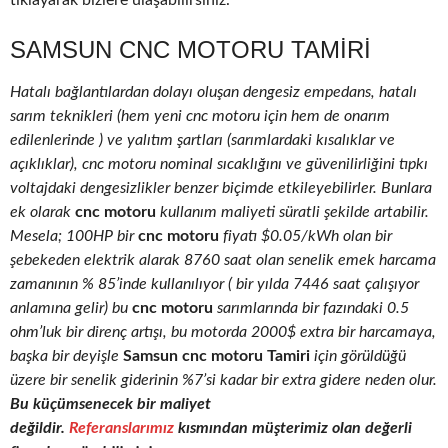
tıklayarak bizlere ulaşabilirsiniz.
SAMSUN CNC MOTORU TAMIRI
Hatalı bağlantılardan dolayı oluşan dengesiz empedans, hatalı
sarım teknikleri (hem yeni cnc motoru için hem de onarım
edilenlerinde ) ve yalıtım şartları (sarımlardaki kısalıklar ve
açıklıklar), cnc motoru nominal sıcaklığını ve güvenilirliğini tıpkı
voltajdaki dengesizlikler benzer biçimde etkileyebilirler. Bunlara
ek olarak
cnc motoru
kullanım maliyeti süratli şekilde artabilir.
Mesela; 100HP bir
cnc motoru
fiyatı $0.05/kWh olan bir
şebekeden elektrik alarak 8760 saat olan senelik emek harcama
zamanının % 85’inde kullanılıyor ( bir yılda 7446 saat çalışıyor
anlamına gelir) bu
cnc motoru
sarımlarında bir fazındaki 0.5
ohm’luk bir direnç artışı, bu motorda 2000$ extra bir harcamaya,
başka bir deyişle
Samsun cnc motoru Tamiri
için görüldüğü
üzere bir senelik giderinin %7’si kadar bir extra gidere neden olur.
Bu küçümsenecek bir maliyet
değildir.
Referanslarımız
kısmından müşterimiz olan değerli