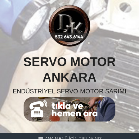
Skip
to
content
SERVO MOTOR
ANKARA
ENDÜSTRIYEL SERVO MOTOR SARIMI
ANA MENÜ İÇİN TIKLAYINIZ