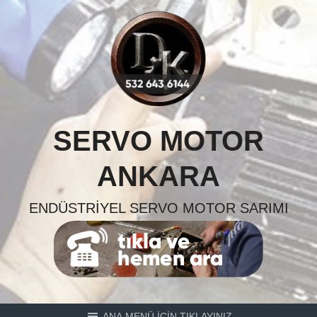
Skip
to
content
SERVO MOTOR
ANKARA
ENDÜSTRIYEL SERVO MOTOR SARIMI
ANA MENÜ İÇİN TIKLAYINIZ