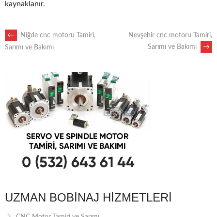
kaynaklanır.
POST
←
Niğde cnc motoru Tamiri,
Nevşehir cnc motoru Tamiri,
Sarımı ve Bakımı
→
Sarımı ve Bakımı
NAVIGATION
UZMAN BOBINAJ HIZMETLERI