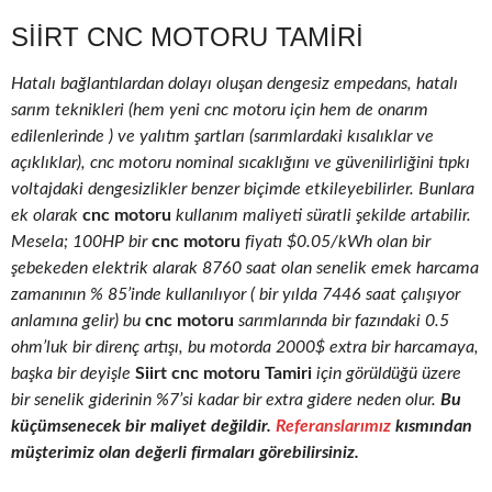
SIIRT CNC MOTORU TAMIRI
Hatalı bağlantılardan dolayı oluşan dengesiz empedans, hatalı
sarım teknikleri (hem yeni cnc motoru için hem de onarım
edilenlerinde ) ve yalıtım şartları (sarımlardaki kısalıklar ve
açıklıklar), cnc motoru nominal sıcaklığını ve güvenilirliğini tıpkı
voltajdaki dengesizlikler benzer biçimde etkileyebilirler. Bunlara
ek olarak
cnc motoru
kullanım maliyeti süratli şekilde artabilir.
Mesela; 100HP bir
cnc motoru
fiyatı $0.05/kWh olan bir
şebekeden elektrik alarak 8760 saat olan senelik emek harcama
zamanının % 85’inde kullanılıyor ( bir yılda 7446 saat çalışıyor
anlamına gelir) bu
cnc motoru
sarımlarında bir fazındaki 0.5
ohm’luk bir direnç artışı, bu motorda 2000$ extra bir harcamaya,
başka bir deyişle
Siirt cnc motoru Tamiri
için görüldüğü üzere
bir senelik giderinin %7’si kadar bir extra gidere neden olur.
Bu
küçümsenecek bir maliyet değildir.
Referanslarımız
kısmından
müşterimiz olan değerli firmaları görebilirsiniz.