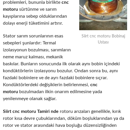
problemleri, bununla birlikte
cnc
motoru
sürtünme ve sarım
kayıplarına sebep olduklarından
dolayı enerji tüketimini artırır.
Stator sarım sorunlarının esas
Siirt cnc motoru Bobinaj
Ustası
sebepleri şunlardır: Termal
izolasyonun bozulması, sarımların
neme maruz kalması, mekanik
baskılar. Bunların sonucunda ilk olarak aynı bobin içindeki
kondüktörlerin izolasyonu bozulur. Ondan sonra bu, aynı
fazdaki bobinlere ve de ayrı fazdaki bobinlere sıçrar.
Kondüktörlerdeki değişiklerin belirlenmesi,
cnc
motoru
bozulmadan ilkin onarım edilmesine yada
yenilenmeye olanak sağlar.
Siirt cnc motoru Tamiri nde
rotoru arızaları genellikle, kırık
rotor kısa devre çubuklarından, döküm boşluklarından ya da
rotor ve stator arasındaki hava boşluğu düzensizliğinden