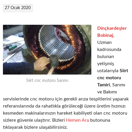
27 Ocak 2020
Dinçkardeşler
Bobinaj
,
Uzman
kadrosunda
bulunan
yetişmiş
ustalarıyla
Siirt
cnc motoru
Siirt cnc motoru Sarımı
Tamiri
, Sarımı
ve Bakımı
servislerinde cnc motoru için gerekli arıza tespitlerini yaparak
referanslarında da rahatlıkla görüleceği üzere üretim hızınızı
kesmeden makinalarınızın hareket kabiliyeti olan cnc motoru
sizlere güvenle ulaştırır. Bizleri
Hemen Ara
butonuna
tıklayarak bizlere ulaşabilirsiniz.