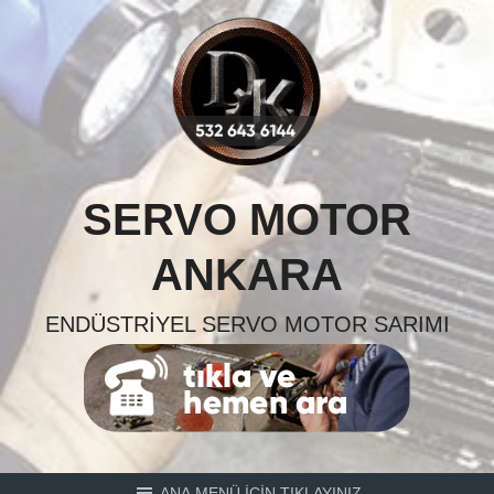
Skip
to
content
SERVO MOTOR
ANKARA
ENDÜSTRIYEL SERVO MOTOR SARIMI
ANA MENÜ İÇİN TIKLAYINIZ