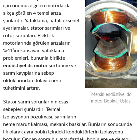
için önümüze gelen motorlarda
sıkça görülen 4 temel arıza
şunlardır: Yataklama, hatalı eksenel
ayarlamalar, stator sarımları ve
rotor sorunları. Elektrik
motorlarında görülen arızaların
%41’ini kapsayan yataklama
problemleri, bununla birlikte
endüstiyel dc motor
sürtünme ve
sarım kayıplarına sebep
olduklarından dolayı enerji
tüketimini artırır.
Mersin endüstiyel dc
motor Bobinaj Ustası
Stator sarım sorunlarının esas
sebepleri şunlardır: Termal
izolasyonun bozulması, sarımların
neme maruz kalması, mekanik baskılar. Bunların sonucunda
ilk olarak aynı bobin içindeki kondüktörlerin izolasyonu
bozulur. Ondan sonra bu, aynı fazdaki bobinlere ve de ayrı