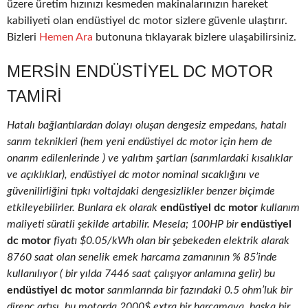
üzere üretim hızınızı kesmeden makinalarınızın hareket
kabiliyeti olan endüstiyel dc motor sizlere güvenle ulaştırır.
Bizleri
Hemen Ara
butonuna tıklayarak bizlere ulaşabilirsiniz.
MERSIN ENDÜSTIYEL DC MOTOR
TAMIRI
Hatalı bağlantılardan dolayı oluşan dengesiz empedans, hatalı
sarım teknikleri (hem yeni endüstiyel dc motor için hem de
onarım edilenlerinde ) ve yalıtım şartları (sarımlardaki kısalıklar
ve açıklıklar), endüstiyel dc motor nominal sıcaklığını ve
güvenilirliğini tıpkı voltajdaki dengesizlikler benzer biçimde
etkileyebilirler. Bunlara ek olarak
endüstiyel dc motor
kullanım
maliyeti süratli şekilde artabilir. Mesela; 100HP bir
endüstiyel
dc motor
fiyatı $0.05/kWh olan bir şebekeden elektrik alarak
8760 saat olan senelik emek harcama zamanının % 85’inde
kullanılıyor ( bir yılda 7446 saat çalışıyor anlamına gelir) bu
endüstiyel dc motor
sarımlarında bir fazındaki 0.5 ohm’luk bir
direnç artışı, bu motorda 2000$ extra bir harcamaya, başka bir