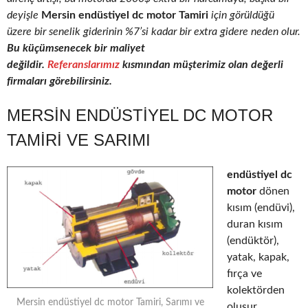
deyişle
Mersin endüstiyel dc motor Tamiri
için görüldüğü
üzere bir senelik giderinin %7’si kadar bir extra gidere neden olur.
Bu küçümsenecek bir maliyet
değildir.
Referanslarımız
kısmından müşterimiz olan değerli
firmaları görebilirsiniz.
MERSIN ENDÜSTIYEL DC MOTOR
TAMIRI VE SARIMI
endüstiyel dc
motor
dönen
kısım (endüvi),
duran kısım
(endüktör),
yatak, kapak,
fırça ve
kolektörden
Mersin endüstiyel dc motor Tamiri, Sarımı ve
oluşur.