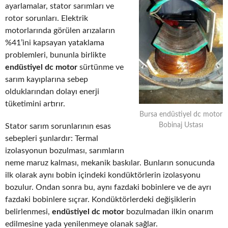
ayarlamalar, stator sarımları ve
rotor sorunları. Elektrik
motorlarında görülen arızaların
%41’ini kapsayan yataklama
problemleri, bununla birlikte
endüstiyel dc motor
sürtünme ve
sarım kayıplarına sebep
olduklarından dolayı enerji
tüketimini artırır.
Bursa endüstiyel dc motor
Bobinaj Ustası
Stator sarım sorunlarının esas
sebepleri şunlardır: Termal
izolasyonun bozulması, sarımların
neme maruz kalması, mekanik baskılar. Bunların sonucunda
ilk olarak aynı bobin içindeki kondüktörlerin izolasyonu
bozulur. Ondan sonra bu, aynı fazdaki bobinlere ve de ayrı
fazdaki bobinlere sıçrar. Kondüktörlerdeki değişiklerin
belirlenmesi,
endüstiyel dc motor
bozulmadan ilkin onarım
edilmesine yada yenilenmeye olanak sağlar.