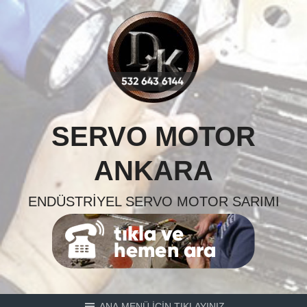
Skip
to
content
SERVO MOTOR
ANKARA
ENDÜSTRIYEL SERVO MOTOR SARIMI
ANA MENÜ İÇİN TIKLAYINIZ