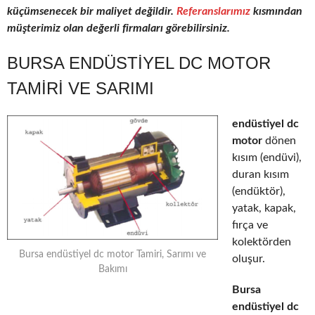
küçümsenecek bir maliyet değildir.
Referanslarımız
kısmından
müşterimiz olan değerli firmaları görebilirsiniz.
BURSA ENDÜSTIYEL DC MOTOR
TAMIRI VE SARIMI
endüstiyel dc
motor
dönen
kısım (endüvi),
duran kısım
(endüktör),
yatak, kapak,
fırça ve
kolektörden
Bursa endüstiyel dc motor Tamiri, Sarımı ve
oluşur.
Bakımı
Bursa
endüstiyel dc