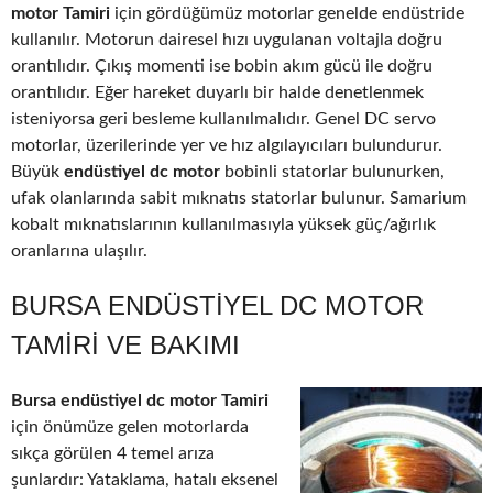
motor Tamiri
için gördüğümüz motorlar genelde endüstride
kullanılır. Motorun dairesel hızı uygulanan voltajla doğru
orantılıdır. Çıkış momenti ise bobin akım gücü ile doğru
orantılıdır. Eğer hareket duyarlı bir halde denetlenmek
isteniyorsa geri besleme kullanılmalıdır. Genel DC servo
motorlar, üzerilerinde yer ve hız algılayıcıları bulundurur.
Büyük
endüstiyel dc motor
bobinli statorlar bulunurken,
ufak olanlarında sabit mıknatıs statorlar bulunur. Samarium
kobalt mıknatıslarının kullanılmasıyla yüksek güç/ağırlık
oranlarına ulaşılır.
BURSA ENDÜSTIYEL DC MOTOR
TAMIRI VE BAKIMI
Bursa endüstiyel dc motor Tamiri
için önümüze gelen motorlarda
sıkça görülen 4 temel arıza
şunlardır: Yataklama, hatalı eksenel