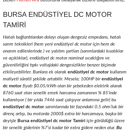
Bizleri
Hemen Ara
butonuna tıklayarak bizlere ulaşabilirsiniz.
BURSA ENDÜSTIYEL DC MOTOR
TAMIRI
Hatalı bağlantılardan dolayı oluşan dengesiz empedans, hatalı
sarım teknikleri (hem yeni endüstiyel dc motor için hem de
onarım edilenlerinde ) ve yalıtım şartları (sarımlardaki kısalıklar
ve açıklıklar), endüstiyel dc motor nominal sıcaklığını ve
güvenilirliğini tıpkı voltajdaki dengesizlikler benzer biçimde
etkileyebilirler. Bunlara ek olarak
endüstiyel dc motor
kullanım
maliyeti süratli şekilde artabilir. Mesela; 100HP bir
endüstiyel
dc motor
fiyatı $0.05/kWh olan bir şebekeden elektrik alarak
8760 saat olan senelik emek harcama zamanının % 85’inde
kullanılıyor ( bir yılda 7446 saat çalışıyor anlamına gelir) bu
endüstiyel dc motor
sarımlarında bir fazındaki 0.5 ohm’luk bir
direnç artışı, bu motorda 2000$ extra bir harcamaya, başka bir
deyişle
Bursa endüstiyel dc motor Tamiri
için görüldüğü üzere
bir senelik giderinin %7’si kadar bir extra gidere neden olur.
Bu