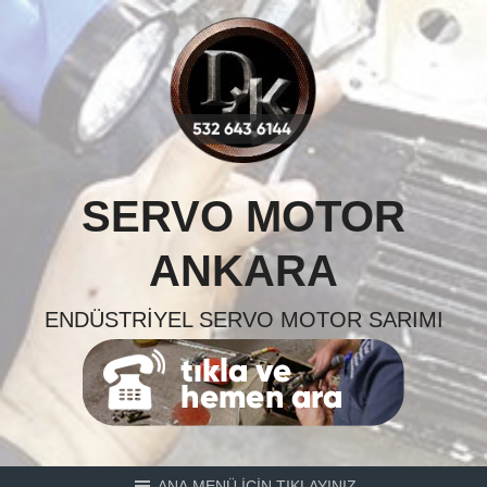
Skip
to
content
SERVO MOTOR
ANKARA
ENDÜSTRIYEL SERVO MOTOR SARIMI
ANA MENÜ İÇİN TIKLAYINIZ