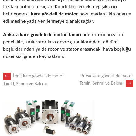
fazdaki bobinlere sıçrar. Kondüktörlerdeki değişiklerin
belirlenmesi,
kare gövdeli dc motor
bozulmadan ilkin onarım
edilmesine yada yenilenmeye olanak sağlar.
Ankara kare gövdeli dc motor Tamiri nde
rotoru arızaları
genellikle, kırık rotor kısa devre çubuklarından, döküm
boşluklarından ya da rotor ve stator arasındaki hava boşluğu
düzensizliğinden kaynaklanır.
POST
←
İzmir kare gövdeli dc motor
Bursa kare gövdeli dc motor
Tamiri, Sarımı ve Bakımı
→
Tamiri, Sarımı ve Bakımı
NAVIGATION