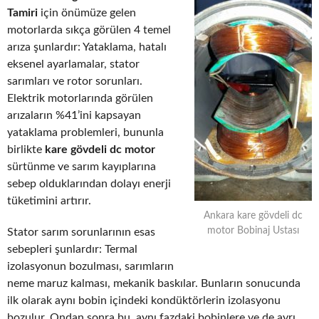
Tamiri
için önümüze gelen
motorlarda sıkça görülen 4 temel
arıza şunlardır: Yataklama, hatalı
eksenel ayarlamalar, stator
sarımları ve rotor sorunları.
Elektrik motorlarında görülen
arızaların %41’ini kapsayan
yataklama problemleri, bununla
birlikte
kare gövdeli dc motor
sürtünme ve sarım kayıplarına
sebep olduklarından dolayı enerji
tüketimini artırır.
Ankara kare gövdeli dc
motor Bobinaj Ustası
Stator sarım sorunlarının esas
sebepleri şunlardır: Termal
izolasyonun bozulması, sarımların
neme maruz kalması, mekanik baskılar. Bunların sonucunda
ilk olarak aynı bobin içindeki kondüktörlerin izolasyonu
bozulur. Ondan sonra bu, aynı fazdaki bobinlere ve de ayrı