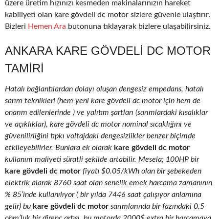
üzere üretim hızınızı kesmeden makinalarınızın hareket
kabiliyeti olan kare gövdeli dc motor sizlere güvenle ulaştırır.
Bizleri
Hemen Ara
butonuna tıklayarak bizlere ulaşabilirsiniz.
ANKARA KARE GÖVDELI DC MOTOR
TAMIRI
Hatalı bağlantılardan dolayı oluşan dengesiz empedans, hatalı
sarım teknikleri (hem yeni kare gövdeli dc motor için hem de
onarım edilenlerinde ) ve yalıtım şartları (sarımlardaki kısalıklar
ve açıklıklar), kare gövdeli dc motor nominal sıcaklığını ve
güvenilirliğini tıpkı voltajdaki dengesizlikler benzer biçimde
etkileyebilirler. Bunlara ek olarak
kare gövdeli dc motor
kullanım maliyeti süratli şekilde artabilir. Mesela; 100HP bir
kare gövdeli dc motor
fiyatı $0.05/kWh olan bir şebekeden
elektrik alarak 8760 saat olan senelik emek harcama zamanının
% 85’inde kullanılıyor ( bir yılda 7446 saat çalışıyor anlamına
gelir) bu
kare gövdeli dc motor
sarımlarında bir fazındaki 0.5
ohm’luk bir direnç artışı, bu motorda 2000$ extra bir harcamaya,