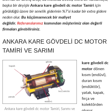
başka bir deyişle
Ankara kare gövdeli dc motor Tamiri
için
görüldüğü üzere bir senelik giderinin %7’si kadar bir extra gidere
neden olur.
Bu küçümsenecek bir maliyet
değildir.
Referanslarımız
kısmından müşterimiz olan değerli
firmaları görebilirsiniz.
ANKARA KARE GÖVDELI DC MOTOR
TAMIRI VE SARIMI
kare gövdeli dc
motor
dönen
kısım (endüvi),
duran kısım
(endüktör),
yatak, kapak,
fırça ve
kolektörden
Ankara kare gövdeli dc motor Tamiri, Sarımı ve
oluşur.