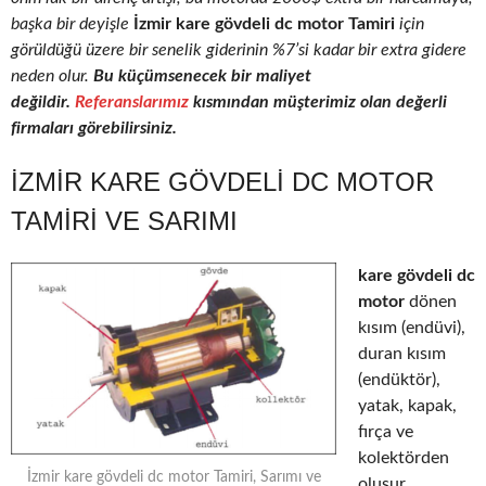
başka bir deyişle
İzmir kare gövdeli dc motor Tamiri
için
görüldüğü üzere bir senelik giderinin %7’si kadar bir extra gidere
neden olur.
Bu küçümsenecek bir maliyet
değildir.
Referanslarımız
kısmından müşterimiz olan değerli
firmaları görebilirsiniz.
İZMIR KARE GÖVDELI DC MOTOR
TAMIRI VE SARIMI
kare gövdeli dc
motor
dönen
kısım (endüvi),
duran kısım
(endüktör),
yatak, kapak,
fırça ve
kolektörden
İzmir kare gövdeli dc motor Tamiri, Sarımı ve
oluşur.