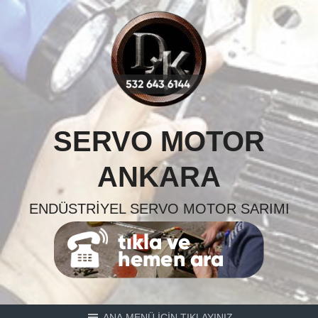
Skip
to
content
SERVO MOTOR
ANKARA
ENDÜSTRIYEL SERVO MOTOR SARIMI
ANA MENÜ İÇİN TIKLAYINIZ