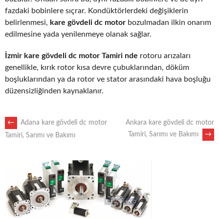
fazdaki bobinlere sıçrar. Kondüktörlerdeki değişiklerin
belirlenmesi,
kare gövdeli dc motor
bozulmadan ilkin onarım
edilmesine yada yenilenmeye olanak sağlar.
İzmir kare gövdeli dc motor Tamiri nde
rotoru arızaları
genellikle, kırık rotor kısa devre çubuklarından, döküm
boşluklarından ya da rotor ve stator arasındaki hava boşluğu
düzensizliğinden kaynaklanır.
POST
←
Adana kare gövdeli dc motor
Ankara kare gövdeli dc motor
Tamiri, Sarımı ve Bakımı
→
Tamiri, Sarımı ve Bakımı
NAVIGATION