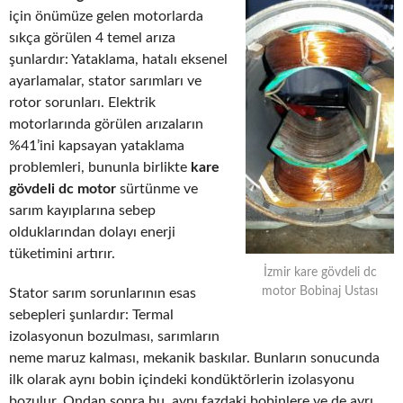
için önümüze gelen motorlarda
sıkça görülen 4 temel arıza
şunlardır: Yataklama, hatalı eksenel
ayarlamalar, stator sarımları ve
rotor sorunları. Elektrik
motorlarında görülen arızaların
%41’ini kapsayan yataklama
problemleri, bununla birlikte
kare
gövdeli dc motor
sürtünme ve
sarım kayıplarına sebep
olduklarından dolayı enerji
tüketimini artırır.
İzmir kare gövdeli dc
motor Bobinaj Ustası
Stator sarım sorunlarının esas
sebepleri şunlardır: Termal
izolasyonun bozulması, sarımların
neme maruz kalması, mekanik baskılar. Bunların sonucunda
ilk olarak aynı bobin içindeki kondüktörlerin izolasyonu
bozulur. Ondan sonra bu, aynı fazdaki bobinlere ve de ayrı