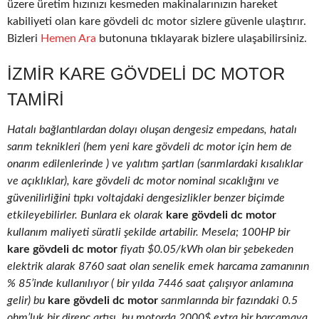
üzere üretim hızınızı kesmeden makinalarınızın hareket
kabiliyeti olan kare gövdeli dc motor sizlere güvenle ulaştırır.
Bizleri
Hemen Ara
butonuna tıklayarak bizlere ulaşabilirsiniz.
İZMIR KARE GÖVDELI DC MOTOR
TAMIRI
Hatalı bağlantılardan dolayı oluşan dengesiz empedans, hatalı
sarım teknikleri (hem yeni kare gövdeli dc motor için hem de
onarım edilenlerinde ) ve yalıtım şartları (sarımlardaki kısalıklar
ve açıklıklar), kare gövdeli dc motor nominal sıcaklığını ve
güvenilirliğini tıpkı voltajdaki dengesizlikler benzer biçimde
etkileyebilirler. Bunlara ek olarak
kare gövdeli dc motor
kullanım maliyeti süratli şekilde artabilir. Mesela; 100HP bir
kare gövdeli dc motor
fiyatı $0.05/kWh olan bir şebekeden
elektrik alarak 8760 saat olan senelik emek harcama zamanının
% 85’inde kullanılıyor ( bir yılda 7446 saat çalışıyor anlamına
gelir) bu
kare gövdeli dc motor
sarımlarında bir fazındaki 0.5
ohm’luk bir direnç artışı, bu motorda 2000$ extra bir harcamaya,