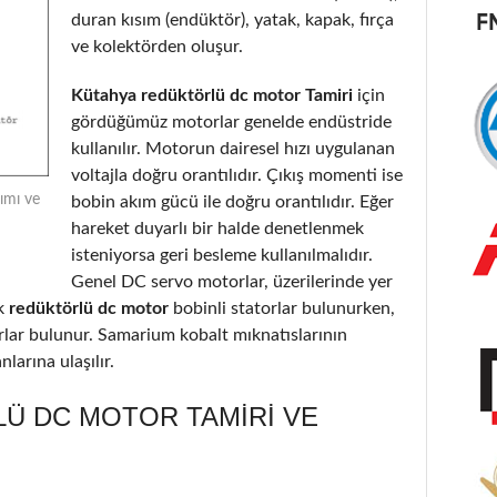
duran kısım (endüktör), yatak, kapak, fırça
ve kolektörden oluşur.
Kütahya redüktörlü dc motor Tamiri
için
gördüğümüz motorlar genelde endüstride
kullanılır. Motorun dairesel hızı uygulanan
voltajla doğru orantılıdır. Çıkış momenti ise
ımı ve
bobin akım gücü ile doğru orantılıdır. Eğer
hareket duyarlı bir halde denetlenmek
isteniyorsa geri besleme kullanılmalıdır.
Genel DC servo motorlar, üzerilerinde yer
k
redüktörlü dc motor
bobinli statorlar bulunurken,
orlar bulunur. Samarium kobalt mıknatıslarının
larına ulaşılır.
Ü DC MOTOR TAMIRI VE