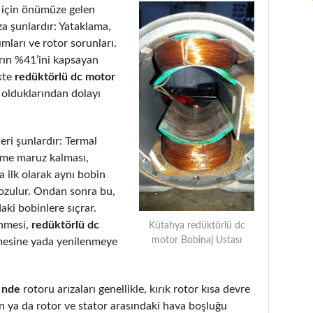
için önümüze gelen
a şunlardır: Yataklama,
ımları ve rotor sorunları.
arın %41’ini kapsayan
kte
redüktörlü dc motor
 olduklarından dolayı
eri şunlardır: Termal
eme maruz kalması,
 ilk olarak aynı bobin
bozulur. Ondan sonra bu,
aki bobinlere sıçrar.
enmesi,
redüktörlü dc
Kütahya redüktörlü dc
motor Bobinaj Ustası
mesine yada yenilenmeye
 nde
rotoru arızaları genellikle, kırık rotor kısa devre
 ya da rotor ve stator arasındaki hava boşluğu