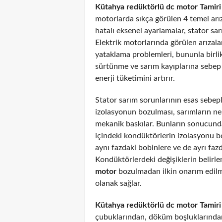
Kütahya redüktörlü dc motor Tamiri
motorlarda sıkça görülen 4 temel arız
hatalı eksenel ayarlamalar, stator sar
Elektrik motorlarında görülen arızal
yataklama problemleri, bununla birli
sürtünme ve sarım kayıplarına sebep
enerji tüketimini artırır.
Stator sarım sorunlarının esas sebepl
izolasyonun bozulması, sarımların n
mekanik baskılar. Bunların sonucunda
içindeki kondüktörlerin izolasyonu 
aynı fazdaki bobinlere ve de ayrı fazd
Kondüktörlerdeki değişiklerin belirl
motor
bozulmadan ilkin onarım edil
olanak sağlar.
Kütahya redüktörlü dc motor Tamiri
çubuklarından, döküm boşluklarından