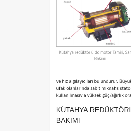
Kütahya redüktörlü dc motor Tamiri, Sar
Bakımı
ve hız algılayıcıları bulundurur. Büyü
ufak olanlarında sabit mıknatıs stat
kullanılmasıyla yüksek güç/ağırlık oran
KÜTAHYA REDÜKTÖRL
BAKIMI