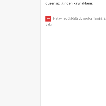
düzensizliğinden kaynaklanır.
POST
←
Hatay redüktörlü dc motor Tamiri, S
Bakımı
NAVIGATION