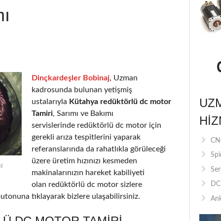
mı
Dinçkardeşler Bobinaj
, Uzman
kadrosunda bulunan yetişmiş
UZ
ustalarıyla
Kütahya redüktörlü dc motor
Tamiri
, Sarımı ve Bakımı
HIZ
servislerinde redüktörlü dc motor için
gerekli arıza tespitlerini yaparak
CNC
referanslarında da rahatlıkla görüleceği
Spi
üzere üretim hızınızı kesmeden
ı
Ser
makinalarınızın hareket kabiliyeti
olan redüktörlü dc motor sizlere
DC 
utonuna tıklayarak bizlere ulaşabilirsiniz.
Ank
Ü DC MOTOR TAMIRI