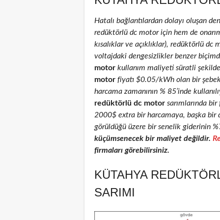
Hatalı bağlantılardan dolayı oluşan de
redüktörlü dc motor için hem de onarım 
kısalıklar ve açıklıklar), redüktörlü dc 
voltajdaki dengesizlikler benzer biçimd
motor
kullanım maliyeti süratli şekild
motor
fiyatı $0.05/kWh olan bir şebe
harcama zamanının % 85’inde kullanılıyo
redüktörlü dc motor
sarımlarında bir 
2000$ extra bir harcamaya, başka bir 
görüldüğü üzere bir senelik giderinin %
küçümsenecek bir maliyet değildir.
Re
firmaları görebilirsiniz.
KÜTAHYA REDÜKTÖRL
SARIMI