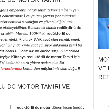
ngesiz empedans, hatalı sarım teknikleri (hem yeni
edilenlerinde ) ve yalıtım şartları (sarımlardaki
motor nominal sıcaklığını ve güvenilirliğini tıpkı
e etkileyebilirler. Bunlara ek olarak
redüktörlü dc
e artabilir. Mesela; 100HP bir
redüktörlü dc
keden elektrik alarak 8760 saat olan senelik emek
r ( bir yılda 7446 saat çalışıyor anlamına gelir) bu
fazındaki 0.5 ohm’luk bir direnç artışı, bu motorda
deyişle
Kütahya redüktörlü dc motor Tamiri
için
MOT
7’si kadar bir extra gidere neden olur.
Bu
VE 
feranslarımız
kısmından müşterimiz olan değerli
RE
Ü DC MOTOR TAMIRI VE
redüktörlü dc motor
dönen kısım (endüvi),