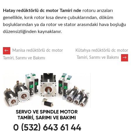
Hatay redüktörlü dc motor Tamiri nde
rotoru arızaları
genellikle, kırık rotor kısa devre çubuklarından, döküm
boşluklarından ya da rotor ve stator arasındaki hava boşluğu
düzensizliğinden kaynaklanır.
POST
←
Manisa redüktörlü dc motor
Kütahya redüktörlü dc motor
Tamiri, Sarımı ve Bakımı
→
Tamiri, Sarımı ve Bakımı
NAVIGATION