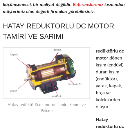
küçümsenecek bir maliyet değildir.
Referanslarımız
kısmından
müşterimiz olan değerli firmaları görebilirsiniz.
HATAY REDÜKTÖRLÜ DC MOTOR
TAMIRI VE SARIMI
redüktörlü dc
motor
dönen
kısım (endüvi),
duran kısım
(endüktör),
yatak, kapak,
fırça ve
kolektörden
Hatay redüktörlü dc motor Tamiri, Sarımı ve
oluşur.
Bakımı
Hatay
redüktörlü dc