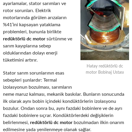
ayarlamalar, stator sarımları ve
rotor sorunları. Elektrik
motorlarında görülen arızaların
%41’ini kapsayan yataklama
problemleri, bununla birlikte
redüktörlü dc motor
sürtünme ve
sarım kayıplarına sebep
olduklarından dolayı enerji
tüketimini artırır.
Hatay redüktörlü dc
motor Bobinaj Ustası
Stator sarım sorunlarının esas
sebepleri şunlardır: Termal
izolasyonun bozulması, sarımların
neme maruz kalması, mekanik baskılar. Bunların sonucunda
ilk olarak aynı bobin içindeki kondüktörlerin izolasyonu
bozulur. Ondan sonra bu, aynı fazdaki bobinlere ve de ayrı
fazdaki bobinlere sıçrar. Kondüktörlerdeki değişiklerin
belirlenmesi,
redüktörlü dc motor
bozulmadan ilkin onarım
edilmesine yada yenilenmeye olanak sağlar.