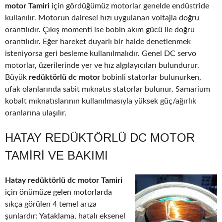
motor Tamiri
için gördüğümüz motorlar genelde endüstride
kullanılır. Motorun dairesel hızı uygulanan voltajla doğru
orantılıdır. Çıkış momenti ise bobin akım gücü ile doğru
orantılıdır. Eğer hareket duyarlı bir halde denetlenmek
isteniyorsa geri besleme kullanılmalıdır. Genel DC servo
motorlar, üzerilerinde yer ve hız algılayıcıları bulundurur.
Büyük
redüktörlü dc motor
bobinli statorlar bulunurken,
ufak olanlarında sabit mıknatıs statorlar bulunur. Samarium
kobalt mıknatıslarının kullanılmasıyla yüksek güç/ağırlık
oranlarına ulaşılır.
HATAY REDÜKTÖRLÜ DC MOTOR
TAMIRI VE BAKIMI
Hatay redüktörlü dc motor Tamiri
için önümüze gelen motorlarda
sıkça görülen 4 temel arıza
şunlardır: Yataklama, hatalı eksenel