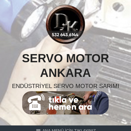
Skip
to
content
SERVO MOTOR
ANKARA
ENDÜSTRIYEL SERVO MOTOR SARIMI
ANA MENÜ İÇİN TIKLAYINIZ