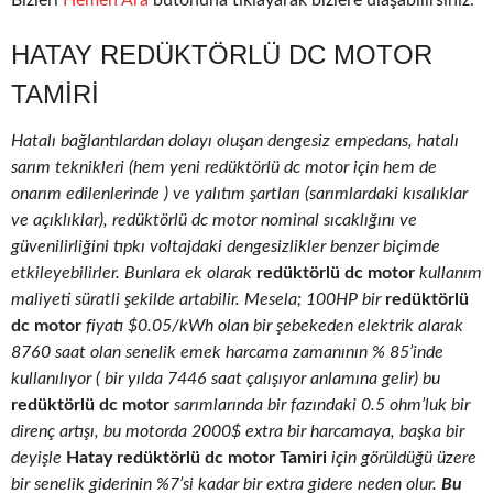
Bizleri
Hemen Ara
butonuna tıklayarak bizlere ulaşabilirsiniz.
HATAY REDÜKTÖRLÜ DC MOTOR
TAMIRI
Hatalı bağlantılardan dolayı oluşan dengesiz empedans, hatalı
sarım teknikleri (hem yeni redüktörlü dc motor için hem de
onarım edilenlerinde ) ve yalıtım şartları (sarımlardaki kısalıklar
ve açıklıklar), redüktörlü dc motor nominal sıcaklığını ve
güvenilirliğini tıpkı voltajdaki dengesizlikler benzer biçimde
etkileyebilirler. Bunlara ek olarak
redüktörlü dc motor
kullanım
maliyeti süratli şekilde artabilir. Mesela; 100HP bir
redüktörlü
dc motor
fiyatı $0.05/kWh olan bir şebekeden elektrik alarak
8760 saat olan senelik emek harcama zamanının % 85’inde
kullanılıyor ( bir yılda 7446 saat çalışıyor anlamına gelir) bu
redüktörlü dc motor
sarımlarında bir fazındaki 0.5 ohm’luk bir
direnç artışı, bu motorda 2000$ extra bir harcamaya, başka bir
deyişle
Hatay redüktörlü dc motor Tamiri
için görüldüğü üzere
bir senelik giderinin %7’si kadar bir extra gidere neden olur.
Bu