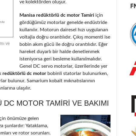
ve kolektörden oluşur.
Manisa redüktörlü dc motor Tamiri
için
gördüğümüz motorlar genelde endüstride
kullanılır. Motorun dairesel hızı uygulanan
voltajla doğru orantılıdır. Çıkış momenti ise
ımı ve
bobin akım gücü ile doğru orantılıdır. Eğer
hareket duyarlı bir halde denetlenmek
isteniyorsa geri besleme kullanılmalıdır.
Genel DC servo motorlar, üzerilerinde yer
k
redüktörlü dc motor
bobinli statorlar bulunurken,
orlar bulunur. Samarium kobalt mıknatıslarının
larına ulaşılır.
 DC MOTOR TAMIRI VE BAKIMI
çin önümüze gelen
a şunlardır: Yataklama,
ımları ve rotor sorunları.