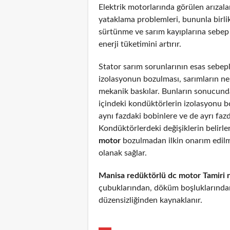
Elektrik motorlarında görülen arızal
yataklama problemleri, bununla birli
sürtünme ve sarım kayıplarına sebep
enerji tüketimini artırır.
Stator sarım sorunlarının esas sebepl
izolasyonun bozulması, sarımların n
mekanik baskılar. Bunların sonucunda
içindeki kondüktörlerin izolasyonu 
aynı fazdaki bobinlere ve de ayrı fazd
Kondüktörlerdeki değişiklerin belirl
motor
bozulmadan ilkin onarım edil
olanak sağlar.
Manisa redüktörlü dc motor Tamiri 
çubuklarından, döküm boşluklarından
düzensizliğinden kaynaklanır.