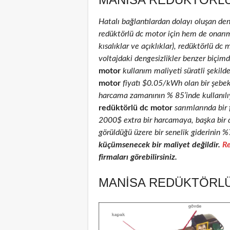
Hatalı bağlantılardan dolayı oluşan de
redüktörlü dc motor için hem de onarım 
kısalıklar ve açıklıklar), redüktörlü dc 
voltajdaki dengesizlikler benzer biçimd
motor
kullanım maliyeti süratli şekild
motor
fiyatı $0.05/kWh olan bir şebe
harcama zamanının % 85’inde kullanılıyo
redüktörlü dc motor
sarımlarında bir 
2000$ extra bir harcamaya, başka bir 
görüldüğü üzere bir senelik giderinin %
küçümsenecek bir maliyet değildir.
Re
firmaları görebilirsiniz.
MANISA REDÜKTÖRLÜ