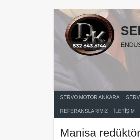
Skip
to
content
SE
ENDÜS
SERVO MOTOR ANKARA
SERV
REFERANSLARIMIZ
İLETIŞIM
Manisa redüktör