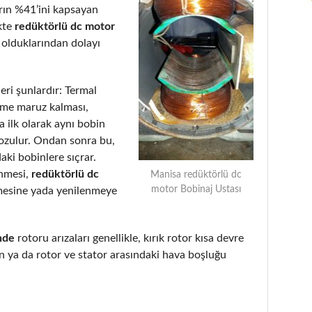
arın %41’ini kapsayan
kte
redüktörlü dc motor
 olduklarından dolayı
eri şunlardır: Termal
eme maruz kalması,
 ilk olarak aynı bobin
bozulur. Ondan sonra bu,
aki bobinlere sıçrar.
enmesi,
redüktörlü dc
Manisa redüktörlü dc
motor Bobinaj Ustası
mesine yada yenilenmeye
nde
rotoru arızaları genellikle, kırık rotor kısa devre
 ya da rotor ve stator arasındaki hava boşluğu