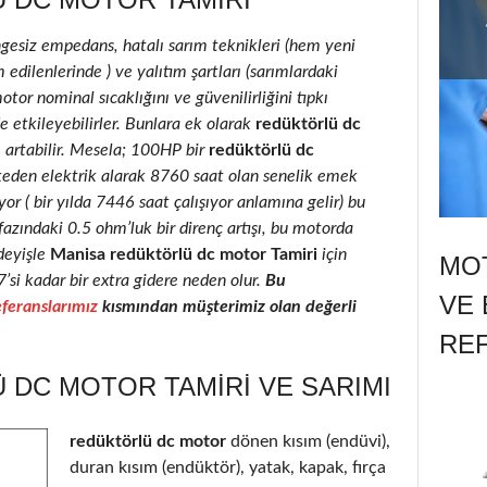
ngesiz empedans, hatalı sarım teknikleri (hem yeni
edilenlerinde ) ve yalıtım şartları (sarımlardaki
motor nominal sıcaklığını ve güvenilirliğini tıpkı
e etkileyebilirler. Bunlara ek olarak
redüktörlü dc
e artabilir. Mesela; 100HP bir
redüktörlü dc
keden elektrik alarak 8760 saat olan senelik emek
r ( bir yılda 7446 saat çalışıyor anlamına gelir) bu
fazındaki 0.5 ohm’luk bir direnç artışı, bu motorda
deyişle
Manisa redüktörlü dc motor Tamiri
için
MOT
7’si kadar bir extra gidere neden olur.
Bu
VE 
feranslarımız
kısmından müşterimiz olan değerli
RE
 DC MOTOR TAMIRI VE SARIMI
redüktörlü dc motor
dönen kısım (endüvi),
duran kısım (endüktör), yatak, kapak, fırça