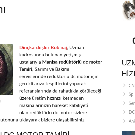
mı
Dinçkardeşler Bobinaj
, Uzman
kadrosunda bulunan yetişmiş
UZ
ustalarıyla
Manisa redüktörlü dc motor
Tamiri
, Sarımı ve Bakımı
HIZ
servislerinde redüktörlü dc motor için
gerekli arıza tespitlerini yaparak
CNC
referanslarında da rahatlıkla görüleceği
Spi
üzere üretim hızınızı kesmeden
ı
Ser
makinalarınızın hareket kabiliyeti
olan redüktörlü dc motor sizlere
DC 
utonuna tıklayarak bizlere ulaşabilirsiniz.
Ank
 DC MOTOR TAMIRI