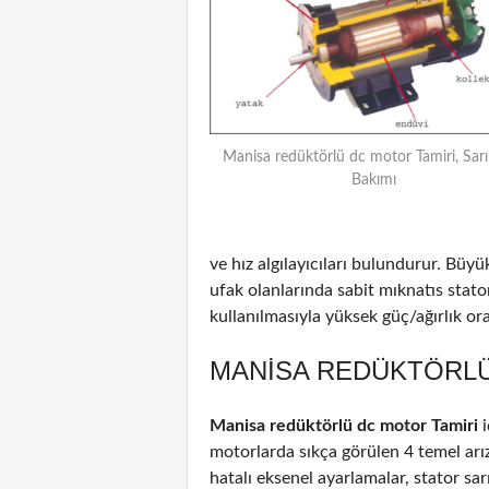
Manisa redüktörlü dc motor Tamiri, Sar
Bakımı
ve hız algılayıcıları bulundurur. Büyü
ufak olanlarında sabit mıknatıs stat
kullanılmasıyla yüksek güç/ağırlık oran
MANISA REDÜKTÖRLÜ
Manisa redüktörlü dc motor Tamiri
i
motorlarda sıkça görülen 4 temel arız
hatalı eksenel ayarlamalar, stator sar