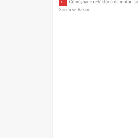
POST
←
Gümüşhane redüktörlü dc motor Tam
Sarımı ve Bakımı
NAVIGATION