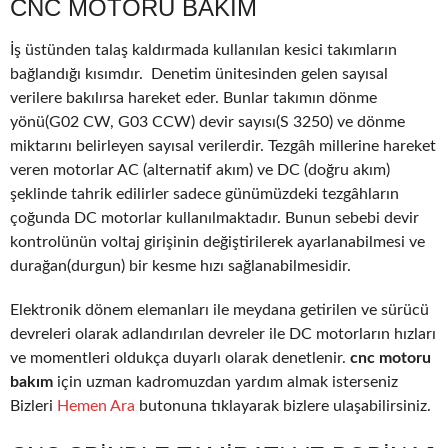
CNC MOTORU BAKIM
İş üstünden talaş kaldırmada kullanılan kesici takımların
bağlandığı kısımdır. Denetim ünitesinden gelen sayısal
verilere bakılırsa hareket eder. Bunlar takımın dönme
yönü(G02 CW, G03 CCW) devir sayısı(S 3250) ve dönme
miktarını belirleyen sayısal verilerdir. Tezgâh millerine hareket
veren motorlar AC (alternatif akım) ve DC (doğru akım)
şeklinde tahrik edilirler sadece günümüzdeki tezgâhların
çoğunda DC motorlar kullanılmaktadır. Bunun sebebi devir
kontrolünün voltaj girişinin değiştirilerek ayarlanabilmesi ve
durağan(durgun) bir kesme hızı sağlanabilmesidir.
Elektronik dönem elemanları ile meydana getirilen ve sürücü
devreleri olarak adlandırılan devreler ile DC motorların hızları
ve momentleri oldukça duyarlı olarak denetlenir.
cnc motoru
bakım
için uzman kadromuzdan yardım almak isterseniz
Bizleri
Hemen Ara
butonuna tıklayarak bizlere ulaşabilirsiniz.