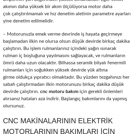
akımın daha yüksek bir akım ölçülüyorsa motor daha
çok çalıştırılmamalı ve hız denetim aletinin parametre ayarları
yine denetim edilmelidir.
– Motorunuzla emek verme devrinde iş hayata geçirmeye
başlamadan ilkin ne olursa olsun düşük devirde birkaç dakika
çalıştırın. Bu işlem rulmanlarınız içindeki yağın ısınarak
rulman iç boşluğuna yayılmasını sağlayacak, ve rulmanların
ömrü daha uzun olacaktır. Bilhassa seramik bilyalı fenermili
rulmanları için soğukken yüksek devirde yük altına
girme oldukça yıpratıcı olmaktadır. Bu yüzden tezgahınızı her
sabah çalıştırmadan ilkin motorunuzu birkaç dakika düşük
devirde çalıştırın.
cnc motoru bakım
için gerekli önlemleri
alırsanız hataları aza indirir. Başlangıç bakımlarını da yapmış
olursunuz.
CNC MAKINALARININ ELEKTRIK
MOTORLARININ BAKIMLARI IÇIN