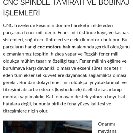
CNC SPINDLE TAMIRATI VE BOBINAJ
IŞLEMLERI
CNC frezelerde kesicinin dönme hareketini elde eden
parçasına fener mili denir. Fener mili üstünde kayış ve kasnak
sistemleri, soğutucu üniteleri ve elektrik motoru bulunur. Bu
parçaların hangi
cnc motoru bakım
alanında gerekli olduğunu
elemanlarımız tespitini hızlıca yapar ve Tezgâh fener mili
oldukça mühim tasarım özelliği taşır. Fener milinin eğilme ve
burulmaya karşı dayanıklı olması ve ekseni süresince tesir
eden tüm eksensel kuvvetlere dayanacak sağlamlıkta olması
gerekir. Bundan dolayı fener mili oldukça iyi yataklanmalı ve
titreşimi absorbe edecek (kaybedecek) özellikte tasarlanıp
montajı yapılmalıdır. Kafi olmayan destek yalnızca boyutsal
hatalara değil, bununla birlikte fena yüzey kalitesi ve
titreşimlere niçin olur.
Onarımı
meydana