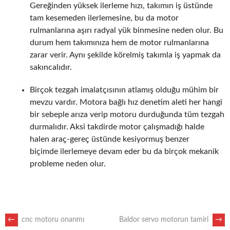
Gereğinden yüksek ilerleme hızı, takımın iş üstünde
tam kesemeden ilerlemesine, bu da motor
rulmanlarına aşırı radyal yük binmesine neden olur. Bu
durum hem takımınıza hem de motor rulmanlarına
zarar verir. Aynı şekilde körelmiş takımla iş yapmak da
sakıncalıdır.
Birçok tezgah imalatçısının atlamış olduğu mühim bir
mevzu vardır. Motora bağlı hız denetim aleti her hangi
bir sebeple arıza verip motoru durduğunda tüm tezgah
durmalıdır. Aksi takdirde motor çalışmadığı halde
halen araç-gereç üstünde kesiyormuş benzer
biçimde ilerlemeye devam eder bu da birçok mekanik
probleme neden olur.
POST
←
cnc motoru onarımı
Baldor servo motorun tamiri
→