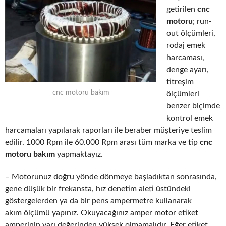
getirilen
cnc
motoru
; run-
out ölçümleri,
rodaj emek
harcaması,
denge ayarı,
titreşim
cnc motoru bakım
ölçümleri
benzer biçimde
kontrol emek
harcamaları yapılarak raporları ile beraber müşteriye teslim
edilir. 1000 Rpm ile 60.000 Rpm arası tüm marka ve tip
cnc
motoru bakım
yapmaktayız.
– Motorunuz doğru yönde dönmeye başladıktan sonrasında,
gene düşük bir frekansta, hız denetim aleti üstündeki
göstergelerden ya da bir pens ampermetre kullanarak
akım ölçümü yapınız. Okuyacağınız amper motor etiket
amperinin yarı değerinden yüksek olmamalıdır. Eğer etiket