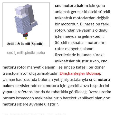
cnc motoru bakım
için şunu
anlamak gerekir ki öteki sürekli
mıknatıslı motorlardan değişik
bir motordur. Bilhassa bu farkı
rotorundan ve yapmış olduğu
işten meydana gelmektedir.
Sürekli mıknatıslı motorların
rotor manyetik alanını
cnc iş mili spindle motor
üzerilerinde bulunan sürekli
mıknatıslar oluştururken,
cnc
motoru
rotor manyetik alanını ise sincap kafesli bir döner
transformatör oluşturmaktadır.
Dinçkardeşler Bobinaj
,
Uzman kadrosunda bulunan yetişmiş ustalarıyla
cnc motoru
bakım
servislerinde cnc motoru için gerekli arıza tespitlerini
yaparak referanslarında da rahatlıkla görüleceği üzere üretim
hızınızı kesmeden makinalarınızın hareket kabiliyeti olan
cnc
motoru
sizlere güvenle ulaştırır.