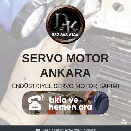
Skip
to
content
SERVO MOTOR
ANKARA
ENDÜSTRIYEL SERVO MOTOR SARIMI
ANA MENÜ İÇİN TIKLAYINIZ