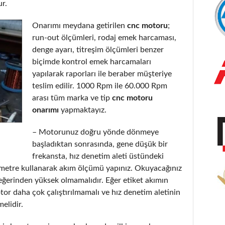
ur.
Onarımı meydana getirilen
cnc motoru
;
run-out ölçümleri, rodaj emek harcaması,
denge ayarı, titreşim ölçümleri benzer
biçimde kontrol emek harcamaları
yapılarak raporları ile beraber müşteriye
teslim edilir. 1000 Rpm ile 60.000 Rpm
arası tüm marka ve tip
cnc motoru
onarımı
yapmaktayız.
– Motorunuz doğru yönde dönmeye
başladıktan sonrasında, gene düşük bir
frekansta, hız denetim aleti üstündeki
metre kullanarak akım ölçümü yapınız. Okuyacağınız
eğerinden yüksek olmamalıdır. Eğer etiket akımın
or daha çok çalıştırılmamalı ve hız denetim aletinin
elidir.