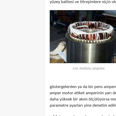
yüzey kalitesi ve titreşimlere niçin ol
cnc motoru onarımı
göstergelerden ya da bir pens amper
amper motor etiket amperinin yarı d
daha yüksek bir akım ölçülüyorsa mot
parametre ayarları yine denetim edilm