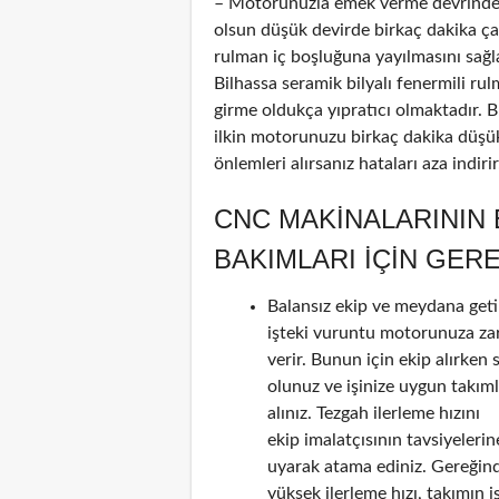
– Motorunuzla emek verme devrinde 
olsun düşük devirde birkaç dakika çalı
rulman iç boşluğuna yayılmasını sağl
Bilhassa seramik bilyalı fenermili ru
girme oldukça yıpratıcı olmaktadır. 
ilkin motorunuzu birkaç dakika düşük
önlemleri alırsanız hataları aza indir
CNC MAKINALARININ
BAKIMLARI IÇIN GER
Balansız ekip ve meydana geti
işteki vuruntu motorunuza za
verir. Bunun için ekip alırken 
olunuz ve işinize uygun takım
alınız. Tezgah ilerleme hızını
ekip imalatçısının tavsiyelerin
uyarak atama ediniz. Gereğin
yüksek ilerleme hızı, takımın i