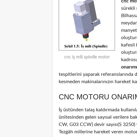
cnc mo
sürekli
Bilhass
meydana
manyeti
oluştur
kafesli
oluştu
cnc iş mili spindle motor
kadrosu
onarım
tespitlerini yaparak referanslarında d
kesmeden makinalarınızın hareket kab
CNC MOTORU ONARI
İş üstünden talaş kaldırmada kullanıl
ünitesinden gelen sayısal verilere b
CW, G03 CCW) devir sayısı(S 3250) ve
Tezgâh millerine hareket veren motor