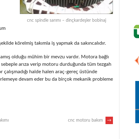
cnc spindle sarımı – dinçkardeşler bobinaj
rum
şekilde körelmiş takımla iş yapmak da sakıncalıdır.
tlamış olduğu mühim bir mevzu vardır. Motora bağlı
ir sebeple arıza verip motoru durduğunda tüm tezgah
or çalışmadığı halde halen araç-gereç üstünde
erlemeye devam eder bu da birçok mekanik probleme
akımı
cnc motoru bakım
→