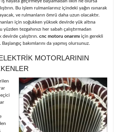
iş hayata geçirmeye başlamadan ilkin ne olursa
ştırın. Bu işlem rulmanlarınız içindeki yağın ısınarak
ayacak, ve rulmanların ömrü daha uzun olacaktır.
lmanları için soğukken yüksek devirde yük altına
Bu yüzden tezgahınızı her sabah çalıştırmadan
 devirde çalıştırın.
cnc motoru onarımı
için gerekli
ir. Başlangıç bakımlarını da yapmış olursunuz.
 ELEKTRIK MOTORLARININ
EKENLER
rilen
rar
seçici
lar
e
den
ş