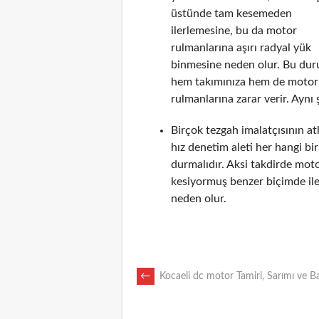
üstünde tam kesemeden
ilerlemesine, bu da motor
rulmanlarına aşırı radyal yük
binmesine neden olur. Bu du
hem takımınıza hem de motor
rulmanlarına zarar verir. Aynı 
Birçok tezgah imalatçısının a
hız denetim aleti her hangi b
durmalıdır. Aksi takdirde mot
kesiyormuş benzer biçimde il
neden olur.
POST
←
Kocaeli dc motor Tamiri, Sarımı ve B