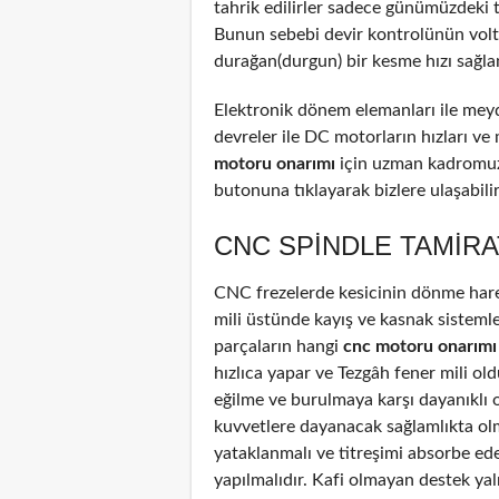
tahrik edilirler sadece günümüzdeki 
Bunun sebebi devir kontrolünün voltaj
durağan(durgun) bir kesme hızı sağla
Elektronik dönem elemanları ile meyd
devreler ile DC motorların hızları ve
motoru onarımı
için uzman kadromuzd
butonuna tıklayarak bizlere ulaşabilir
CNC SPINDLE TAMIRA
CNC frezelerde kesicinin dönme harek
mili üstünde kayış ve kasnak sistemle
parçaların hangi
cnc motoru onarımı
hızlıca yapar ve Tezgâh fener mili old
eğilme ve burulmaya karşı dayanıklı 
kuvvetlere dayanacak sağlamlıkta olm
yataklanmalı ve titreşimi absorbe ed
yapılmalıdır. Kafi olmayan destek yal