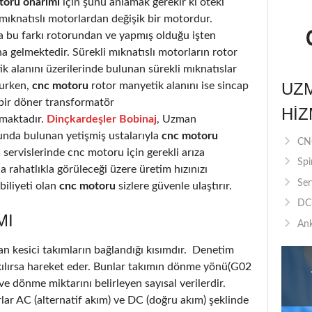
toru onarımı
için şunu anlamak gerekir ki öteki
 mıknatıslı motorlardan değişik bir motordur.
a bu farkı rotorundan ve yapmış olduğu işten
 gelmektedir. Sürekli mıknatıslı motorların rotor
k alanını üzerilerinde bulunan sürekli mıknatıslar
UZ
urken,
cnc motoru
rotor manyetik alanını ise sincap
 bir döner transformatör
HIZ
rmaktadır.
Dinçkardeşler Bobinaj
, Uzman
nda bulunan yetişmiş ustalarıyla
cnc motoru
CNC
ı
servislerinde cnc motoru için gerekli arıza
Spi
a rahatlıkla görüleceği üzere üretim hızınızı
Ser
iliyeti olan
cnc motoru
sizlere güvenle ulaştırır.
DC 
MI
Ank
an kesici takımların bağlandığı kısımdır. Denetim
akılırsa hareket eder. Bunlar takımın dönme yönü(G02
 dönme miktarını belirleyen sayısal verilerdir.
lar AC (alternatif akım) ve DC (doğru akım) şeklinde