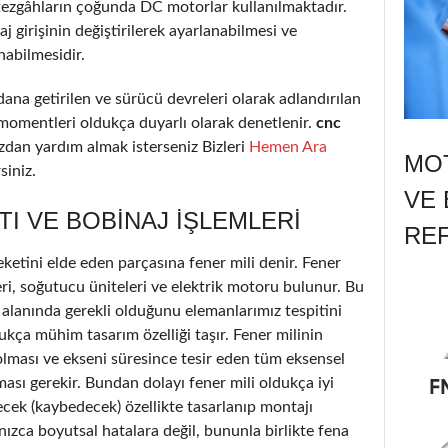
tezgâhların çoğunda DC motorlar kullanılmaktadır.
 girişinin değiştirilerek ayarlanabilmesi ve
nabilmesidir.
ana getirilen ve sürücü devreleri olarak adlandırılan
 momentleri oldukça duyarlı olarak denetlenir.
cnc
an yardım almak isterseniz Bizleri
Hemen Ara
MOT
siniz.
VE 
TI VE BOBINAJ IŞLEMLERI
RE
etini elde eden parçasına fener mili denir. Fener
ri, soğutucu üniteleri ve elektrik motoru bulunur. Bu
alanında gerekli olduğunu elemanlarımız tespitini
ukça mühim tasarım özelliği taşır. Fener milinin
olması ve ekseni süresince tesir eden tüm eksensel
ası gerekir. Bundan dolayı fener mili oldukça iyi
ecek (kaybedecek) özellikte tasarlanıp montajı
nızca boyutsal hatalara değil, bununla birlikte fena