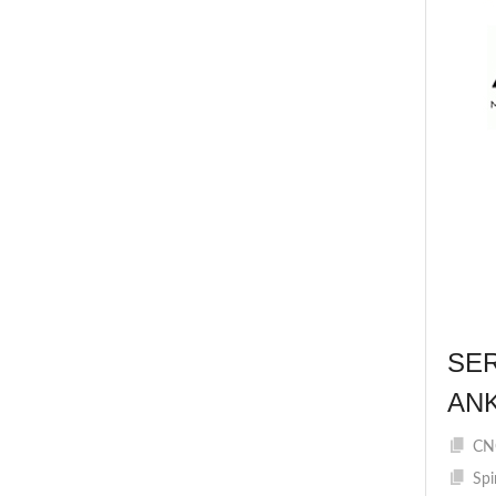
SE
AN
CNC
Spi