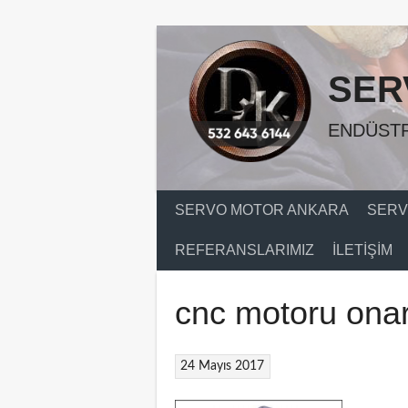
Skip
to
content
SER
ENDÜSTR
SERVO MOTOR ANKARA
SERV
REFERANSLARIMIZ
İLETIŞIM
cnc motoru ona
24 Mayıs 2017