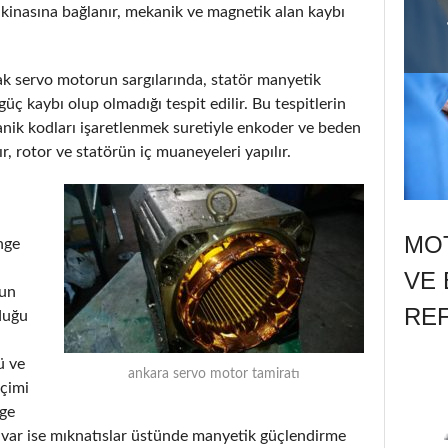
kinasına bağlanır, mekanik ve magnetik alan kaybı
arak servo motorun sargılarında, statör manyetik
üç kaybı olup olmadığı tespit edilir. Bu tespitlerin
ik kodları işaretlenmek suretiyle enkoder ve beden
ır, rotor ve statörün iç muaneyeleri yapılır.
MOT
nge
VE 
run
RE
duğu
ü ve
ankara servo motor tamiratı
eçimi
nge
ı var ise mıknatıslar üstünde manyetik güçlendirme