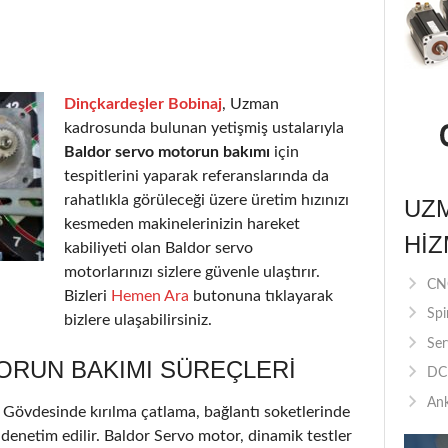
Dinçkardeşler Bobinaj
, Uzman
kadrosunda bulunan yetişmiş ustalarıyla
Baldor servo motorun bakımı
için
tespitlerini yaparak referanslarında da
rahatlıkla görüleceği üzere üretim hızınızı
UZ
kesmeden makinelerinizin hareket
HIZ
kabiliyeti olan Baldor servo
motorlarınızı sizlere güvenle ulaştırır.
CNC
Bizleri
Hemen Ara
butonuna tıklayarak
Spi
bizlere ulaşabilirsiniz.
Ser
RUN BAKIMI SÜREÇLERI
DC 
Ank
r. Gövdesinde kırılma çatlama, bağlantı soketlerinde
 denetim edilir. Baldor Servo motor, dinamik testler