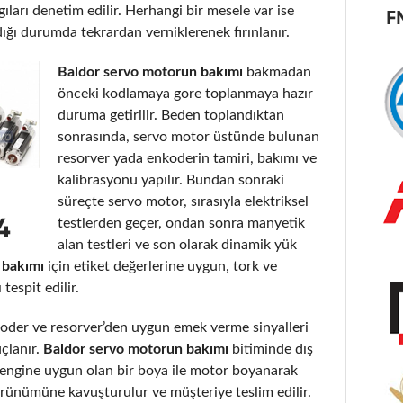
gıları denetim edilir. Herhangi bir mesele var ise
dığı durumda tekrardan verniklerenek fırınlanır.
Baldor servo motorun bakımı
bakmadan
önceki kodlamaya gore toplanmaya hazır
duruma getirilir. Beden toplandıktan
sonrasında, servo motor üstünde bulunan
resorver yada enkoderin tamiri, bakımı ve
kalibrasyonu yapılır. Bundan sonraki
süreçte servo motor, sırasıyla elektriksel
testlerden geçer, ondan sonra manyetik
alan testleri ve son olarak dinamik yük
 bakımı
için etiket değerlerine uygun, tork ve
espit edilir.
der ve resorver’den uygun emek verme sinyalleri
uçlanır.
Baldor servo motorun bakımı
bitiminde dış
ve rengine uygun olan bir boya ile motor boyanarak
görünümüne kavuşturulur ve müşteriye teslim edilir.