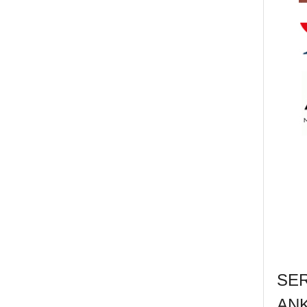
SE
AN