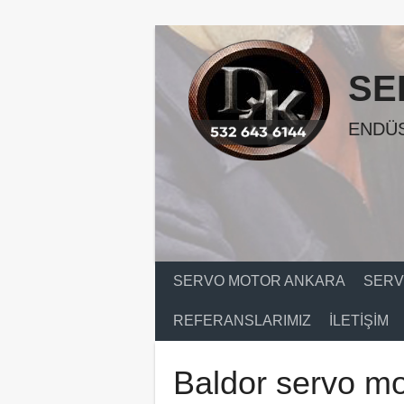
Skip
to
content
SE
ENDÜS
SERVO MOTOR ANKARA
SERV
REFERANSLARIMIZ
İLETIŞIM
Baldor servo m