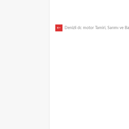
POST
←
Denizli dc motor Tamiri, Sarımı ve B
NAVIGATION