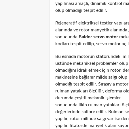
yapılması amaçlı, dinamik kontrol ma
olup olmadığı tespit edilir.
Rejeneratif elektriksel testler yapıl
alanında ve rotor manyetik alanında g
sonucunda
Baldor servo motor
mekan
kodları tespit edilip, servo motor açıl
Bu esnada motorun statöründeki mil
üstünde mekaniksel problemler olup
olmadığını idrak etmek için rotor, de
makinesine bağlanır milde salgı olup
olmadığı tespit edilir. Sırasıyla moto
rulman yatakları ölçülür, deforma ol
durumda çeşitli mekanik işlemler
sonucunda ilkin rulman yatakları ölç
değerlerinde kalibre edilir. Rulman s
yapılır, rotor milinde salgı var ise de
yapılır. Statorde manyetik alan kayb