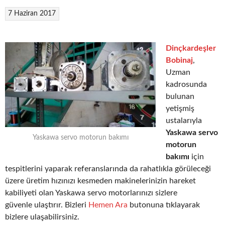
7 Haziran 2017
Dinçkardeşler
Bobinaj
,
Uzman
kadrosunda
bulunan
yetişmiş
ustalarıyla
Yaskawa servo
Yaskawa servo motorun bakımı
motorun
bakımı
için
tespitlerini yaparak referanslarında da rahatlıkla görüleceği
üzere üretim hızınızı kesmeden makinelerinizin hareket
kabiliyeti olan Yaskawa servo motorlarınızı sizlere
güvenle ulaştırır. Bizleri
Hemen Ara
butonuna tıklayarak
bizlere ulaşabilirsiniz.