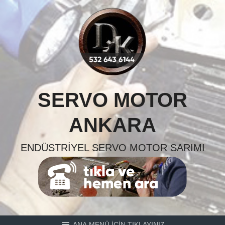
Skip
to
content
SERVO MOTOR
ANKARA
ENDÜSTRIYEL SERVO MOTOR SARIMI
ANA MENÜ İÇİN TIKLAYINIZ