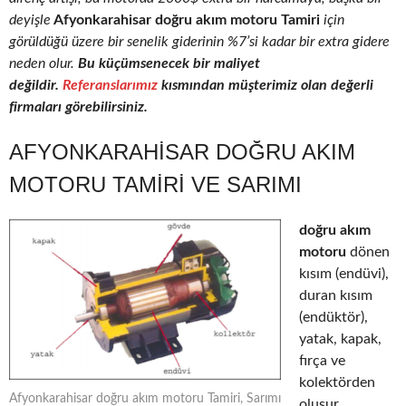
deyişle
Afyonkarahisar doğru akım motoru Tamiri
için
görüldüğü üzere bir senelik giderinin %7’si kadar bir extra gidere
neden olur.
Bu küçümsenecek bir maliyet
değildir.
Referanslarımız
kısmından müşterimiz olan değerli
firmaları görebilirsiniz.
AFYONKARAHISAR DOĞRU AKIM
MOTORU TAMIRI VE SARIMI
doğru akım
motoru
dönen
kısım (endüvi),
duran kısım
(endüktör),
yatak, kapak,
fırça ve
kolektörden
Afyonkarahisar doğru akım motoru Tamiri, Sarımı
oluşur.