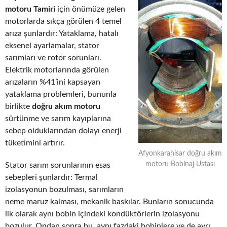
motoru Tamiri
için önümüze gelen
motorlarda sıkça görülen 4 temel
arıza şunlardır: Yataklama, hatalı
eksenel ayarlamalar, stator
sarımları ve rotor sorunları.
Elektrik motorlarında görülen
arızaların %41’ini kapsayan
yataklama problemleri, bununla
birlikte
doğru akım motoru
sürtünme ve sarım kayıplarına
sebep olduklarından dolayı enerji
tüketimini artırır.
Afyonkarahisar doğru akım
motoru Bobinaj Ustası
Stator sarım sorunlarının esas
sebepleri şunlardır: Termal
izolasyonun bozulması, sarımların
neme maruz kalması, mekanik baskılar. Bunların sonucunda
ilk olarak aynı bobin içindeki kondüktörlerin izolasyonu
bozulur. Ondan sonra bu, aynı fazdaki bobinlere ve de ayrı