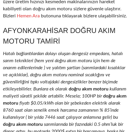
üzere üretim hızınızı kesmeden makinalarınızın hareket
kabiliyeti olan doğru akım motoru sizlere güvenle ulaştırır.
Bizleri
Hemen Ara
butonuna tıklayarak bizlere ulaşabilirsiniz.
AFYONKARAHISAR DOĞRU AKIM
MOTORU TAMIRI
Hatalı bağlantılardan dolayı oluşan dengesiz empedans, hatalı
sarım teknikleri (hem yeni doğru akım motoru için hem de
onarım edilenlerinde ) ve yalıtım şartları (sarımlardaki kısalıklar
ve açıklıklar), doğru akım motoru nominal sıcaklığını ve
güvenilirliğini tıpkı voltajdaki dengesizlikler benzer biçimde
etkileyebilirler. Bunlara ek olarak
doğru akım motoru
kullanım
maliyeti süratli şekilde artabilir. Mesela; 100HP bir
doğru akım
motoru
fiyatı $0.05/kWh olan bir şebekeden elektrik alarak
8760 saat olan senelik emek harcama zamanının % 85’inde
kullanılıyor ( bir yılda 7446 saat çalışıyor anlamına gelir) bu
doğru akım motoru
sarımlarında bir fazındaki 0.5 ohm’luk bir
direnç artışı, bu motorda 2000$ extra bir harcamaya, başka bir