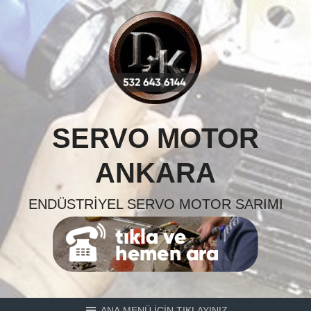
Skip
to
content
SERVO MOTOR
ANKARA
ENDÜSTRIYEL SERVO MOTOR SARIMI
ANA MENÜ İÇİN TIKLAYINIZ