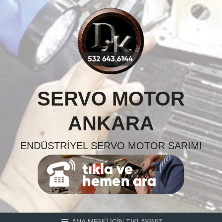
Skip
to
content
SERVO MOTOR
ANKARA
ENDÜSTRIYEL SERVO MOTOR SARIMI
ANA MENÜ İÇİN TIKLAYINIZ