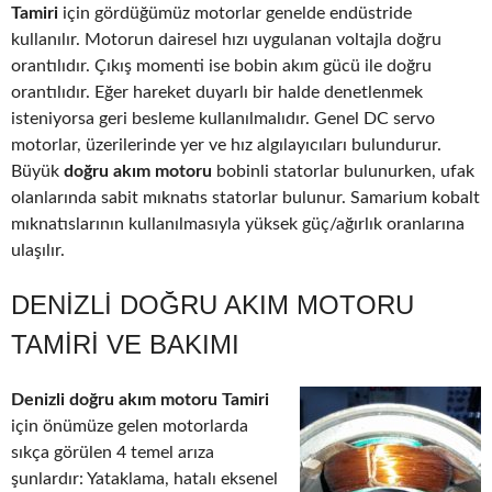
Tamiri
için gördüğümüz motorlar genelde endüstride
kullanılır. Motorun dairesel hızı uygulanan voltajla doğru
orantılıdır. Çıkış momenti ise bobin akım gücü ile doğru
orantılıdır. Eğer hareket duyarlı bir halde denetlenmek
isteniyorsa geri besleme kullanılmalıdır. Genel DC servo
motorlar, üzerilerinde yer ve hız algılayıcıları bulundurur.
Büyük
doğru akım motoru
bobinli statorlar bulunurken, ufak
olanlarında sabit mıknatıs statorlar bulunur. Samarium kobalt
mıknatıslarının kullanılmasıyla yüksek güç/ağırlık oranlarına
ulaşılır.
DENIZLI DOĞRU AKIM MOTORU
TAMIRI VE BAKIMI
Denizli doğru akım motoru Tamiri
için önümüze gelen motorlarda
sıkça görülen 4 temel arıza
şunlardır: Yataklama, hatalı eksenel