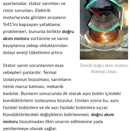
ayarlamalar, stator sarımları ve
rotor sorunları. Elektrik
motorlarında görülen arızaların
%41’ini kapsayan yataklama
problemleri, bununla birlikte
doğru
akım motoru
sürtünme ve sarım
kayıplarına sebep olduklarından
dolayı enerji tüketimini artırır.
Stator sarım sorunlarının esas
Denizli doğru akım motoru
Bobinaj Ustası
sebepleri şunlardır: Termal
izolasyonun bozulması, sarımların
neme maruz kalması, mekanik
baskılar. Bunların sonucunda ilk olarak aynı bobin içindeki
kondüktörlerin izolasyonu bozulur. Ondan sonra bu, aynı
fazdaki bobinlere ve de ayrı fazdaki bobinlere sıçrar.
Kondüktörlerdeki değişiklerin belirlenmesi,
doğru akım
motoru
bozulmadan ilkin onarım edilmesine yada
yenilenmeye olanak sağlar.