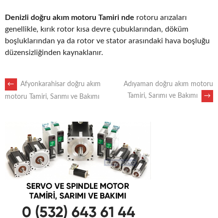
Denizli doğru akım motoru Tamiri nde
rotoru arızaları
genellikle, kırık rotor kısa devre çubuklarından, döküm
boşluklarından ya da rotor ve stator arasındaki hava boşluğu
düzensizliğinden kaynaklanır.
POST
←
Afyonkarahisar doğru akım
Adıyaman doğru akım motoru
Tamiri, Sarımı ve Bakımı
→
motoru Tamiri, Sarımı ve Bakımı
NAVIGATION