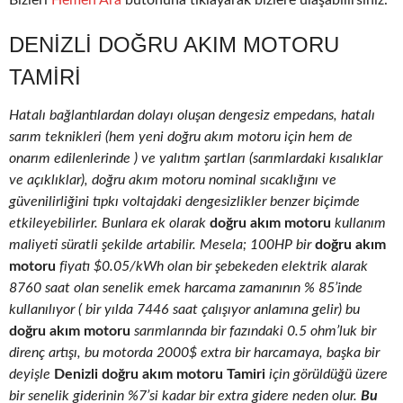
Bizleri
Hemen Ara
butonuna tıklayarak bizlere ulaşabilirsiniz.
DENIZLI DOĞRU AKIM MOTORU
TAMIRI
Hatalı bağlantılardan dolayı oluşan dengesiz empedans, hatalı
sarım teknikleri (hem yeni doğru akım motoru için hem de
onarım edilenlerinde ) ve yalıtım şartları (sarımlardaki kısalıklar
ve açıklıklar), doğru akım motoru nominal sıcaklığını ve
güvenilirliğini tıpkı voltajdaki dengesizlikler benzer biçimde
etkileyebilirler. Bunlara ek olarak
doğru akım motoru
kullanım
maliyeti süratli şekilde artabilir. Mesela; 100HP bir
doğru akım
motoru
fiyatı $0.05/kWh olan bir şebekeden elektrik alarak
8760 saat olan senelik emek harcama zamanının % 85’inde
kullanılıyor ( bir yılda 7446 saat çalışıyor anlamına gelir) bu
doğru akım motoru
sarımlarında bir fazındaki 0.5 ohm’luk bir
direnç artışı, bu motorda 2000$ extra bir harcamaya, başka bir
deyişle
Denizli doğru akım motoru Tamiri
için görüldüğü üzere
bir senelik giderinin %7’si kadar bir extra gidere neden olur.
Bu