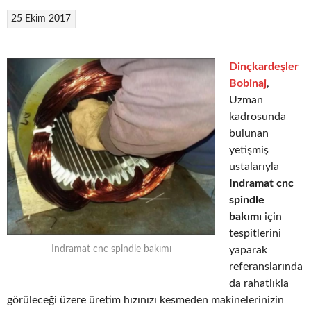
25 Ekim 2017
Dinçkardeşler
Bobinaj
,
Uzman
kadrosunda
bulunan
yetişmiş
ustalarıyla
Indramat cnc
spindle
bakımı
için
tespitlerini
yaparak
Indramat cnc spindle bakımı
referanslarında
da rahatlıkla
görüleceği üzere üretim hızınızı kesmeden makinelerinizin