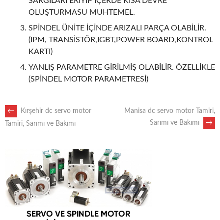
SARGILARI ERİYİP İÇERDE KISA DEVRE
OLUŞTURMASU MUHTEMEL.
SPİNDEL ÜNİTE İÇİNDE ARIZALI PARÇA OLABİLİR.
(IPM, TRANSİSTÖR,IGBT,POWER BOARD,KONTROL
KARTI)
YANLIŞ PARAMETRE GİRİLMİŞ OLABİLİR. ÖZELLİKLE
(SPİNDEL MOTOR PARAMETRESİ)
POST
←
Kırşehir dc servo motor
Manisa dc servo motor Tamiri,
Sarımı ve Bakımı
→
Tamiri, Sarımı ve Bakımı
NAVIGATION