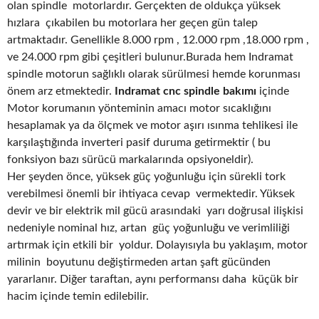
olan spindle motorlardır. Gerçekten de oldukça yüksek
hızlara çıkabilen bu motorlara her geçen gün talep
artmaktadır. Genellikle 8.000 rpm , 12.000 rpm ,18.000 rpm ,
ve 24.000 rpm gibi çeşitleri bulunur.Burada hem Indramat
spindle motorun sağlıklı olarak sürülmesi hemde korunması
önem arz etmektedir.
Indramat cnc spindle bakımı
içinde
Motor korumanın yönteminin amacı motor sıcaklığını
hesaplamak ya da ölçmek ve motor aşırı ısınma tehlikesi ile
karşılaştığında inverteri pasif duruma getirmektir ( bu
fonksiyon bazı sürücü markalarında opsiyoneldir).
Her şeyden önce, yüksek güç yoğunluğu için sürekli tork
verebilmesi önemli bir ihtiyaca cevap vermektedir. Yüksek
devir ve bir elektrik mil gücü arasındaki yarı doğrusal ilişkisi
nedeniyle nominal hız, artan güç yoğunluğu ve verimliliği
artırmak için etkili bir yoldur. Dolayısıyla bu yaklaşım, motor
milinin boyutunu değiştirmeden artan şaft gücünden
yararlanır. Diğer taraftan, aynı performansı daha küçük bir
hacim içinde temin edilebilir.