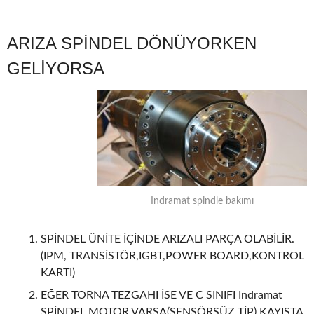
ARIZA SPİNDEL DÖNÜYORKEN
GELİYORSA
Indramat spindle bakımı
SPİNDEL ÜNİTE İÇİNDE ARIZALI PARÇA OLABİLİR.
(IPM, TRANSİSTÖR,IGBT,POWER BOARD,KONTROL
KARTI)
EĞER TORNA TEZGAHI İSE VE C SINIFI Indramat
SPİNDEL MOTOR VARSA(SENSÖRSÜZ TİP) KAYIŞTA