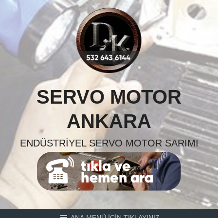
Skip
to
content
SERVO MOTOR
ANKARA
ENDÜSTRIYEL SERVO MOTOR SARIMI
ANA MENÜ İÇİN TIKLAYINIZ