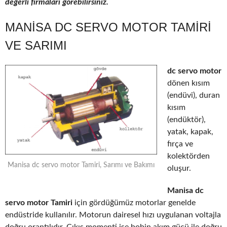
değerli firmaları görebilirsiniz.
MANISA DC SERVO MOTOR TAMIRI
VE SARIMI
dc servo motor
dönen kısım
(endüvi), duran
kısım
(endüktör),
yatak, kapak,
fırça ve
kolektörden
Manisa dc servo motor Tamiri, Sarımı ve Bakımı
oluşur.
Manisa dc
servo motor Tamiri
için gördüğümüz motorlar genelde
endüstride kullanılır. Motorun dairesel hızı uygulanan voltajla