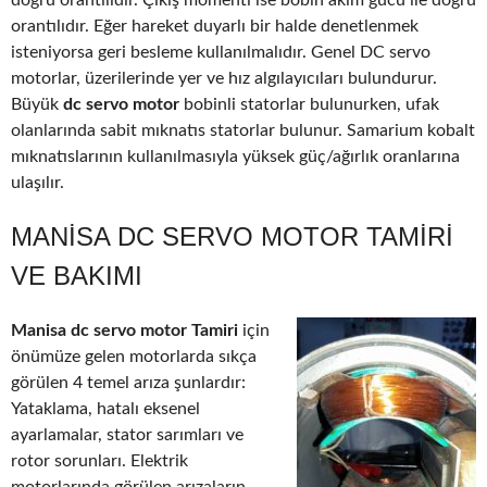
doğru orantılıdır. Çıkış momenti ise bobin akım gücü ile doğru
orantılıdır. Eğer hareket duyarlı bir halde denetlenmek
isteniyorsa geri besleme kullanılmalıdır. Genel DC servo
motorlar, üzerilerinde yer ve hız algılayıcıları bulundurur.
Büyük
dc servo motor
bobinli statorlar bulunurken, ufak
olanlarında sabit mıknatıs statorlar bulunur. Samarium kobalt
mıknatıslarının kullanılmasıyla yüksek güç/ağırlık oranlarına
ulaşılır.
MANISA DC SERVO MOTOR TAMIRI
VE BAKIMI
Manisa dc servo motor Tamiri
için
önümüze gelen motorlarda sıkça
görülen 4 temel arıza şunlardır:
Yataklama, hatalı eksenel
ayarlamalar, stator sarımları ve
rotor sorunları. Elektrik