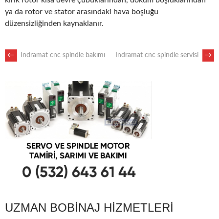
kırık rotor kısa devre çubuklarından, döküm boşluklarından
ya da rotor ve stator arasındaki hava boşluğu
düzensizliğinden kaynaklanır.
POST
←
Indramat cnc spindle bakımı
Indramat cnc spindle servisi
→
NAVIGATION
UZMAN BOBINAJ HIZMETLERI