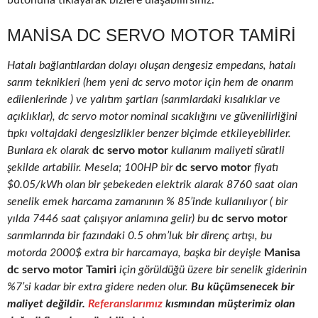
butonuna tıklayarak bizlere ulaşabilirsiniz.
MANISA DC SERVO MOTOR TAMIRI
Hatalı bağlantılardan dolayı oluşan dengesiz empedans, hatalı
sarım teknikleri (hem yeni dc servo motor için hem de onarım
edilenlerinde ) ve yalıtım şartları (sarımlardaki kısalıklar ve
açıklıklar), dc servo motor nominal sıcaklığını ve güvenilirliğini
tıpkı voltajdaki dengesizlikler benzer biçimde etkileyebilirler.
Bunlara ek olarak
dc servo motor
kullanım maliyeti süratli
şekilde artabilir. Mesela; 100HP bir
dc servo motor
fiyatı
$0.05/kWh olan bir şebekeden elektrik alarak 8760 saat olan
senelik emek harcama zamanının % 85’inde kullanılıyor ( bir
yılda 7446 saat çalışıyor anlamına gelir) bu
dc servo motor
sarımlarında bir fazındaki 0.5 ohm’luk bir direnç artışı, bu
motorda 2000$ extra bir harcamaya, başka bir deyişle
Manisa
dc servo motor Tamiri
için görüldüğü üzere bir senelik giderinin
%7’si kadar bir extra gidere neden olur.
Bu küçümsenecek bir
maliyet değildir.
Referanslarımız
kısmından müşterimiz olan