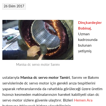
26 Ekim 2017
Dinçkardeşler
Bobinaj
,
Uzman
kadrosunda
bulunan
yetişmiş
Manisa dc servo motor Sarımı
ustalarıyla
Manisa dc servo motor Tamiri
, Sarımı ve Bakımı
servislerinde dc servo motor için gerekli arıza tespitlerini
yaparak referanslarında da rahatlıkla görüleceği üzere üretim
hızınızı kesmeden makinalarınızın hareket kabiliyeti olan dc
servo motor sizlere güvenle ulaştırır. Bizleri
Hemen Ara