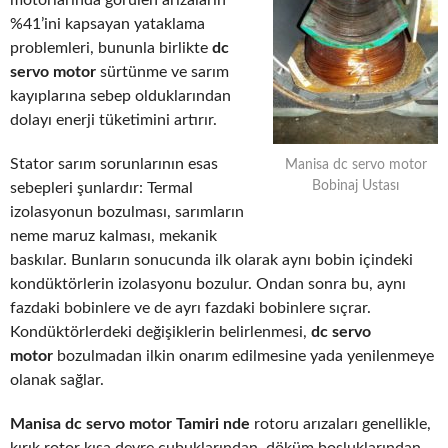
motorlarında görülen arızaların
%41’ini kapsayan yataklama
problemleri, bununla birlikte
dc
servo motor
sürtünme ve sarım
kayıplarına sebep olduklarından
dolayı enerji tüketimini artırır.
Stator sarım sorunlarının esas
Manisa dc servo motor
Bobinaj Ustası
sebepleri şunlardır: Termal
izolasyonun bozulması, sarımların
neme maruz kalması, mekanik
baskılar. Bunların sonucunda ilk olarak aynı bobin içindeki
kondüktörlerin izolasyonu bozulur. Ondan sonra bu, aynı
fazdaki bobinlere ve de ayrı fazdaki bobinlere sıçrar.
Kondüktörlerdeki değişiklerin belirlenmesi,
dc servo
motor
bozulmadan ilkin onarım edilmesine yada yenilenmeye
olanak sağlar.
Manisa dc servo motor Tamiri nde
rotoru arızaları genellikle,