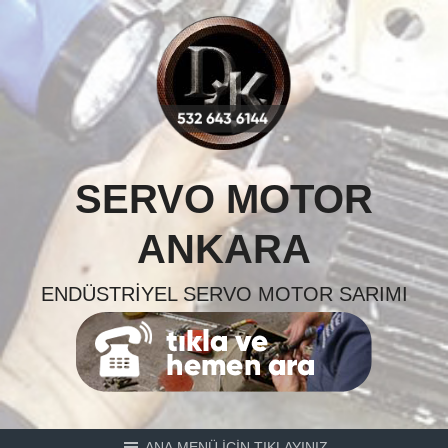
Skip
to
content
SERVO MOTOR
ANKARA
ENDÜSTRIYEL SERVO MOTOR SARIMI
ANA MENÜ İÇİN TIKLAYINIZ