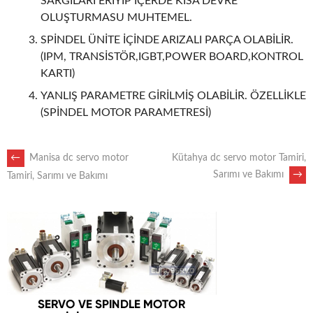
SARGILARI ERİYİP İÇERDE KISA DEVRE
OLUŞTURMASU MUHTEMEL.
SPİNDEL ÜNİTE İÇİNDE ARIZALI PARÇA OLABİLİR.
(IPM, TRANSİSTÖR,IGBT,POWER BOARD,KONTROL
KARTI)
YANLIŞ PARAMETRE GİRİLMİŞ OLABİLİR. ÖZELLİKLE
(SPİNDEL MOTOR PARAMETRESİ)
POST
←
Manisa dc servo motor
Kütahya dc servo motor Tamiri,
Sarımı ve Bakımı
→
Tamiri, Sarımı ve Bakımı
NAVIGATION