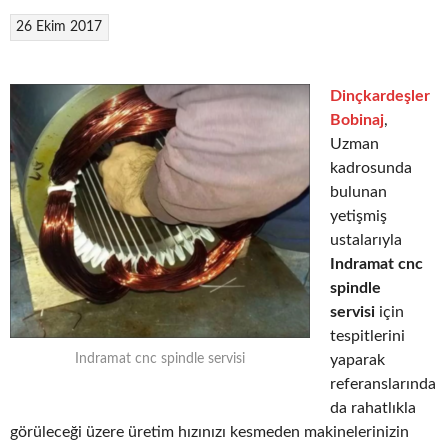
26 Ekim 2017
Dinçkardeşler
Bobinaj
,
Uzman
kadrosunda
bulunan
yetişmiş
ustalarıyla
Indramat cnc
spindle
servisi
için
tespitlerini
yaparak
Indramat cnc spindle servisi
referanslarında
da rahatlıkla
görüleceği üzere üretim hızınızı kesmeden makinelerinizin