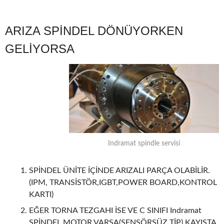
ARIZA SPİNDEL DÖNÜYORKEN
GELİYORSA
Indramat spindle servisi
SPİNDEL ÜNİTE İÇİNDE ARIZALI PARÇA OLABİLİR.
(IPM, TRANSİSTÖR,IGBT,POWER BOARD,KONTROL
KARTI)
EĞER TORNA TEZGAHI İSE VE C SINIFI Indramat
SPİNDEL MOTOR VARSA(SENSÖRSÜZ TİP) KAYIŞTA