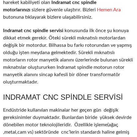
hareket kabiliyeti olan
Indramat cnc spindle
motorlarınızı
sizlere güvenle ulaştırır. Bizleri
Hemen Ara
butonuna tıklayarak bizlere ulaşabilirsiniz.
Indramat cnc spindle servisi
konusunda ilk önce şu konuya
dikkat etmek gerekir. Öteki sürekli mıknatıslı motorlardan
değişik bir motordur. Bilhassa bu farkı rotorundan ve yapmış
olduğu işten meydana gelmektedir. Sürekli mıknatıslı
motorların rotor manyetik alanını üzerlerinde bulunan sürekli
mıknatıslar oluştururken Indramat spindle motorun rotor
manyetik alanını sincap kafesli bir döner transformatör
oluşturmaktadır.
INDRAMAT CNC SPINDLE SERVISI
Endüstride kullanılan makinalar her geçen gün değişik
gereksinimler duymaktadır. Bunlardan biride yüksek devirde
dönebilen motor teknolojileridir. Özellikle işleme(ağaç
,metal,cam vs) sektöründe cnc’lerin standardı haline gelmiş