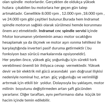
olan spindle motorlardır. Gerçekten de oldukça yüksek
hızlara çıkabilen bu motorlara her geçen gün talep
artmaktadır. Genellikle 8.000 rpm , 12.000 rpm ,18.000 rpm ,
ve 24.000 rpm gibi çeşitleri bulunur.Burada hem Indramat
spindle motorun sağlıklı olarak sürülmesi hemde korunması
önem arz etmektedir.
Indramat cnc spindle servisi
içinde
Motor korumanın yönteminin amacı motor sıcaklığını
hesaplamak ya da ölçmek ve motor aşırı ısınma tehlikesi ile
karşılaştığında inverteri pasif duruma getirmektir ( bu
fonksiyon bazı sürücü markalarında opsiyoneldir).
Her şeyden önce, yüksek güç yoğunluğu için sürekli tork
verebilmesi önemli bir ihtiyaca cevap vermektedir. Yüksek
devir ve bir elektrik mil gücü arasındaki yarı doğrusal ilişkisi
nedeniyle nominal hız, artan güç yoğunluğu ve verimliliği
artırmak için etkili bir yoldur. Dolayısıyla bu yaklaşım, motor
milinin boyutunu değiştirmeden artan şaft gücünden
yararlanır. Diğer taraftan, aynı performansı daha küçük bir
hacim içinde temin edilebilir.