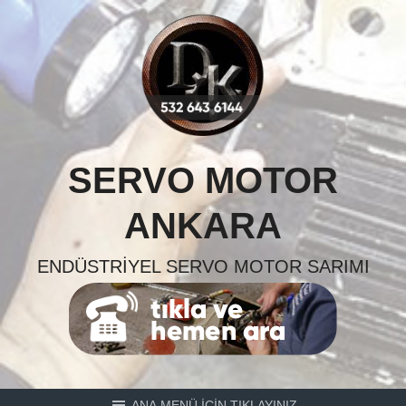
Skip
to
content
SERVO MOTOR
ANKARA
ENDÜSTRIYEL SERVO MOTOR SARIMI
ANA MENÜ İÇİN TIKLAYINIZ