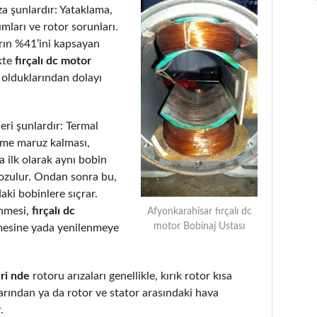
a şunlardır: Yataklama,
ımları ve rotor sorunları.
arın %41’ini kapsayan
kte
fırçalı dc motor
 olduklarından dolayı
eri şunlardır: Termal
eme maruz kalması,
 ilk olarak aynı bobin
bozulur. Ondan sonra bu,
aki bobinlere sıçrar.
enmesi,
fırçalı dc
Afyonkarahisar fırçalı dc
motor Bobinaj Ustası
mesine yada yenilenmeye
ri nde
rotoru arızaları genellikle, kırık rotor kısa
rından ya da rotor ve stator arasındaki hava
.