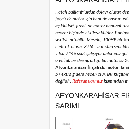
Hatalı bağlantılardan dolayı oluşan de
fırçalı dc motor için hem de onarım edil
açıklıklar), fırçalı dc motor nominal sıca
benzer biçimde etkileyebilirler. Bunlar
şekilde artabilir. Mesela; 100HP bir
fır
elektrik alarak 8760 saat olan senelik
yılda 7446 saat çalışıyor anlamına geli
ohm’luk bir direnç artışı, bu motorda 
Afyonkarahisar fırçalı dc motor Tami
bir extra gidere neden olur.
Bu küçümse
değildir.
Referanslarımız
kısmından müş
AFYONKARAHISAR FI
SARIMI