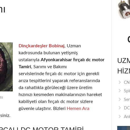
mı
Dinçkardeşler Bobinaj
, Uzman
kadrosunda bulunan yetişmiş
UZ
ustalarıyla
Afyonkarahisar fırçalı dc motor
Tamiri
, Sarımı ve Bakımı
HIZ
servislerinde fırçalı dc motor için gerekli
arıza tespitlerini yaparak referanslarında
CNC
da rahatlıkla görüleceği üzere üretim
Spi
hızınızı kesmeden makinalarınızın hareket
mı
Ser
kabiliyeti olan fırçalı dc motor sizlere
güvenle ulaştırır. Bizleri
Hemen Ara
DC 
siniz.
Ank
RÇALI DC MOTOR TAMIRI