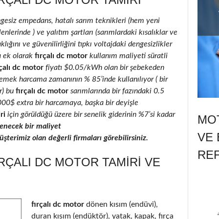
ngesiz empedans, hatalı sarım teknikleri (hem yeni
enlerinde ) ve yalıtım şartları (sarımlardaki kısalıklar ve
klığını ve güvenilirliğini tıpkı voltajdaki dengesizlikler
a ek olarak
fırçalı dc motor
kullanım maliyeti süratli
çalı dc motor
fiyatı $0.05/kWh olan bir şebekeden
 emek harcama zamanının % 85’inde kullanılıyor ( bir
r) bu
fırçalı dc motor
sarımlarında bir fazındaki 0.5
2000$ extra bir harcamaya, başka bir deyişle
ri
için görüldüğü üzere bir senelik giderinin %7’si kadar
MOT
necek bir maliyet
VE 
terimiz olan değerli firmaları görebilirsiniz.
RE
RÇALI DC MOTOR TAMIRI VE
fırçalı dc motor
dönen kısım (endüvi),
duran kısım (endüktör), yatak, kapak, fırça