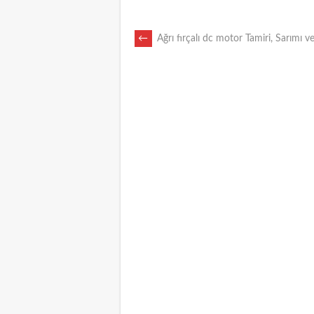
POST
←
Ağrı fırçalı dc motor Tamiri, Sarımı v
NAVIGATION