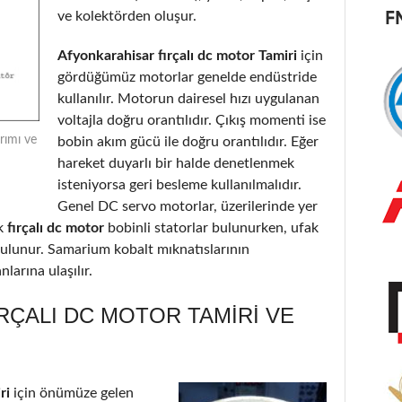
ve kolektörden oluşur.
Afyonkarahisar fırçalı dc motor Tamiri
için
gördüğümüz motorlar genelde endüstride
kullanılır. Motorun dairesel hızı uygulanan
voltajla doğru orantılıdır. Çıkış momenti ise
rımı ve
bobin akım gücü ile doğru orantılıdır. Eğer
hareket duyarlı bir halde denetlenmek
isteniyorsa geri besleme kullanılmalıdır.
Genel DC servo motorlar, üzerilerinde yer
k
fırçalı dc motor
bobinli statorlar bulunurken, ufak
 bulunur. Samarium kobalt mıknatıslarının
larına ulaşılır.
RÇALI DC MOTOR TAMIRI VE
ri
için önümüze gelen