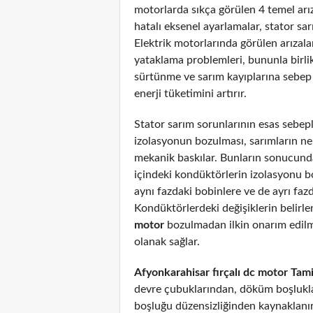
motorlarda sıkça görülen 4 temel arız
hatalı eksenel ayarlamalar, stator sar
Elektrik motorlarında görülen arızal
yataklama problemleri, bununla birli
sürtünme ve sarım kayıplarına sebep
enerji tüketimini artırır.
Stator sarım sorunlarının esas sebepl
izolasyonun bozulması, sarımların n
mekanik baskılar. Bunların sonucunda
içindeki kondüktörlerin izolasyonu 
aynı fazdaki bobinlere ve de ayrı fazd
Kondüktörlerdeki değişiklerin belirl
motor
bozulmadan ilkin onarım edil
olanak sağlar.
Afyonkarahisar fırçalı dc motor Tami
devre çubuklarından, döküm boşlukla
boşluğu düzensizliğinden kaynaklanır