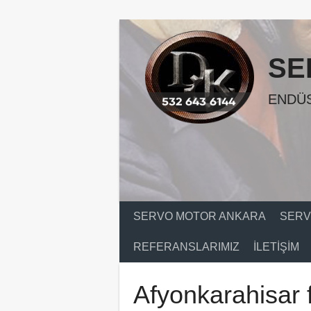
Skip
to
content
SE
ENDÜS
SERVO MOTOR ANKARA
SERV
REFERANSLARIMIZ
İLETIŞIM
Afyonkarahisar f