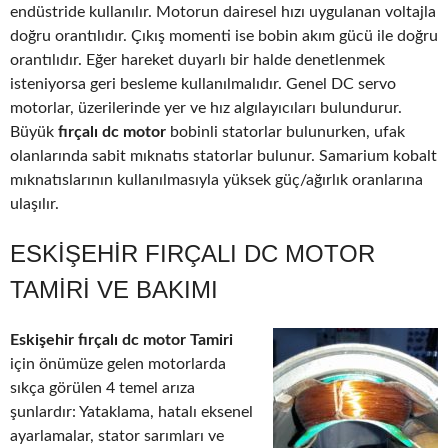
endüstride kullanılır. Motorun dairesel hızı uygulanan voltajla
doğru orantılıdır. Çıkış momenti ise bobin akım gücü ile doğru
orantılıdır. Eğer hareket duyarlı bir halde denetlenmek
isteniyorsa geri besleme kullanılmalıdır. Genel DC servo
motorlar, üzerilerinde yer ve hız algılayıcıları bulundurur.
Büyük
fırçalı dc motor
bobinli statorlar bulunurken, ufak
olanlarında sabit mıknatıs statorlar bulunur. Samarium kobalt
mıknatıslarının kullanılmasıyla yüksek güç/ağırlık oranlarına
ulaşılır.
ESKIŞEHIR FIRÇALI DC MOTOR
TAMIRI VE BAKIMI
Eskişehir fırçalı dc motor Tamiri
için önümüze gelen motorlarda
sıkça görülen 4 temel arıza
şunlardır: Yataklama, hatalı eksenel
ayarlamalar, stator sarımları ve