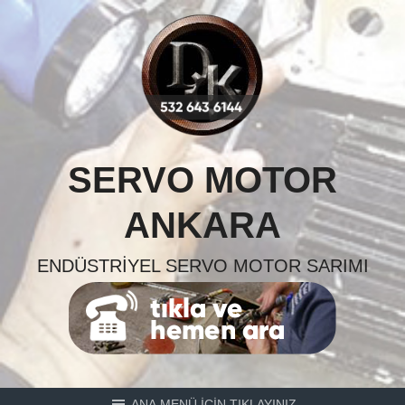
Skip
to
content
SERVO MOTOR
ANKARA
ENDÜSTRIYEL SERVO MOTOR SARIMI
ANA MENÜ İÇİN TIKLAYINIZ