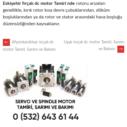
Eskişehir fırçalı dc motor Tamiri nde
rotoru arızaları
genellikle, kırık rotor kısa devre çubuklarından, döküm
boşluklarından ya da rotor ve stator arasındaki hava boşluğu
düzensizliğinden kaynaklanır.
POST
←
Afyonkarahisar fırçalı dc
Uşak fırçalı dc motor Tamiri, Sarımı
ve Bakımı
→
motor Tamiri, Sarımı ve Bakımı
NAVIGATION