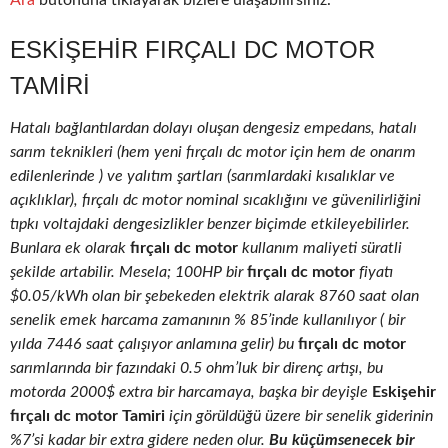
Ara
butonuna tıklayarak bizlere ulaşabilirsiniz.
ESKIŞEHIR FIRÇALI DC MOTOR
TAMIRI
Hatalı bağlantılardan dolayı oluşan dengesiz empedans, hatalı
sarım teknikleri (hem yeni fırçalı dc motor için hem de onarım
edilenlerinde ) ve yalıtım şartları (sarımlardaki kısalıklar ve
açıklıklar), fırçalı dc motor nominal sıcaklığını ve güvenilirliğini
tıpkı voltajdaki dengesizlikler benzer biçimde etkileyebilirler.
Bunlara ek olarak
fırçalı dc motor
kullanım maliyeti süratli
şekilde artabilir. Mesela; 100HP bir
fırçalı dc motor
fiyatı
$0.05/kWh olan bir şebekeden elektrik alarak 8760 saat olan
senelik emek harcama zamanının % 85’inde kullanılıyor ( bir
yılda 7446 saat çalışıyor anlamına gelir) bu
fırçalı dc motor
sarımlarında bir fazındaki 0.5 ohm’luk bir direnç artışı, bu
motorda 2000$ extra bir harcamaya, başka bir deyişle
Eskişehir
fırçalı dc motor Tamiri
için görüldüğü üzere bir senelik giderinin
%7’si kadar bir extra gidere neden olur.
Bu küçümsenecek bir