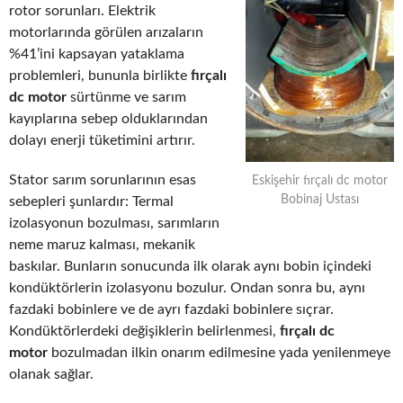
rotor sorunları. Elektrik
motorlarında görülen arızaların
%41’ini kapsayan yataklama
problemleri, bununla birlikte
fırçalı
dc motor
sürtünme ve sarım
kayıplarına sebep olduklarından
dolayı enerji tüketimini artırır.
Stator sarım sorunlarının esas
Eskişehir fırçalı dc motor
Bobinaj Ustası
sebepleri şunlardır: Termal
izolasyonun bozulması, sarımların
neme maruz kalması, mekanik
baskılar. Bunların sonucunda ilk olarak aynı bobin içindeki
kondüktörlerin izolasyonu bozulur. Ondan sonra bu, aynı
fazdaki bobinlere ve de ayrı fazdaki bobinlere sıçrar.
Kondüktörlerdeki değişiklerin belirlenmesi,
fırçalı dc
motor
bozulmadan ilkin onarım edilmesine yada yenilenmeye
olanak sağlar.