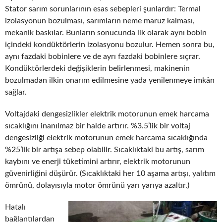
Stator sarım sorunlarının esas sebepleri şunlardır: Termal
izolasyonun bozulması, sarımların neme maruz kalması,
mekanik baskılar. Bunların sonucunda ilk olarak aynı bobin
içindeki kondüktörlerin izolasyonu bozulur. Hemen sonra bu,
aynı fazdaki bobinlere ve de ayrı fazdaki bobinlere sıçrar.
Kondüktörlerdeki değişiklerin belirlenmesi, makinenin
bozulmadan ilkin onarım edilmesine yada yenilenmeye imkân
sağlar.
Voltajdaki dengesizlikler elektrik motorunun emek harcama
sıcaklığını inanılmaz bir halde artırır. %3.5’lik bir voltaj
dengesizliği elektrik motorunun emek harcama sıcaklığında
%25’lik bir artışa sebep olabilir. Sıcaklıktaki bu artış, sarım
kaybını ve enerji tüketimini artırır, elektrik motorunun
güvenirliğini düşürür. (Sıcaklıktaki her 10 aşama artışı, yalıtım
ömrünü, dolayısıyla motor ömrünü yarı yarıya azaltır.)
Hatalı
bağlantılardan