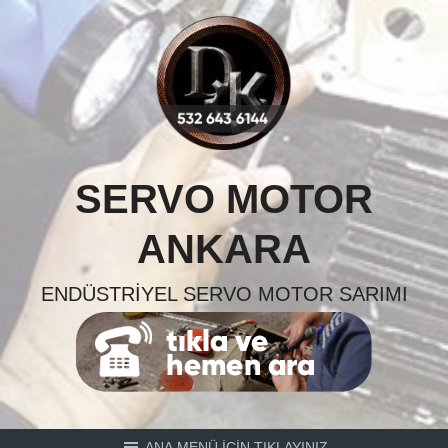
Skip
to
content
SERVO MOTOR
ANKARA
ENDÜSTRIYEL SERVO MOTOR SARIMI
ANA MENÜ İÇİN TIKLAYINIZ