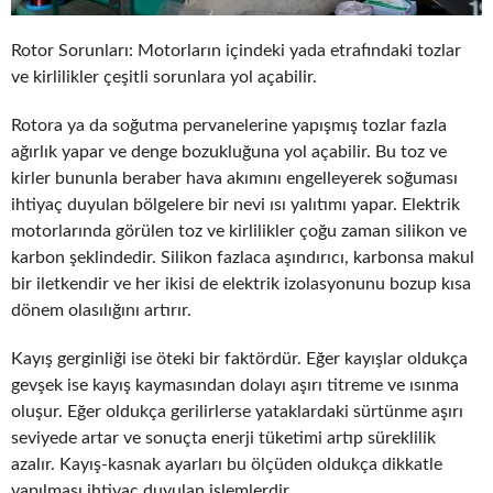
Rotor Sorunları: Motorların içindeki yada etrafındaki tozlar
ve kirlilikler çeşitli sorunlara yol açabilir.
Rotora ya da soğutma pervanelerine yapışmış tozlar fazla
ağırlık yapar ve denge bozukluğuna yol açabilir. Bu toz ve
kirler bununla beraber hava akımını engelleyerek soğuması
ihtiyaç duyulan bölgelere bir nevi ısı yalıtımı yapar. Elektrik
motorlarında görülen toz ve kirlilikler çoğu zaman silikon ve
karbon şeklindedir. Silikon fazlaca aşındırıcı, karbonsa makul
bir iletkendir ve her ikisi de elektrik izolasyonunu bozup kısa
dönem olasılığını artırır.
Kayış gerginliği ise öteki bir faktördür. Eğer kayışlar oldukça
gevşek ise kayış kaymasından dolayı aşırı titreme ve ısınma
oluşur. Eğer oldukça gerilirlerse yataklardaki sürtünme aşırı
seviyede artar ve sonuçta enerji tüketimi artıp süreklilik
azalır. Kayış-kasnak ayarları bu ölçüden oldukça dikkatle
yapılması ihtiyaç duyulan işlemlerdir.