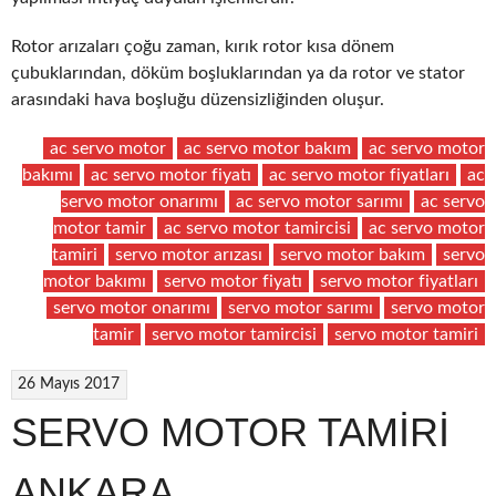
Rotor arızaları çoğu zaman, kırık rotor kısa dönem
çubuklarından, döküm boşluklarından ya da rotor ve stator
arasındaki hava boşluğu düzensizliğinden oluşur.
ac servo motor
ac servo motor bakım
ac servo motor
bakımı
ac servo motor fiyatı
ac servo motor fiyatları
ac
servo motor onarımı
ac servo motor sarımı
ac servo
motor tamir
ac servo motor tamircisi
ac servo motor
tamiri
servo motor arızası
servo motor bakım
servo
motor bakımı
servo motor fiyatı
servo motor fiyatları
servo motor onarımı
servo motor sarımı
servo motor
tamir
servo motor tamircisi
servo motor tamiri
26 Mayıs 2017
SERVO MOTOR TAMİRİ
ANKARA