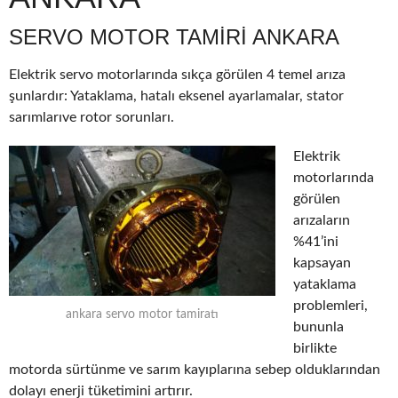
SERVO MOTOR TAMIRI ANKARA
Elektrik servo motorlarında sıkça görülen 4 temel arıza
şunlardır: Yataklama, hatalı eksenel ayarlamalar, stator
sarımlarıve rotor sorunları.
Elektrik
motorlarında
görülen
arızaların
%41’ini
kapsayan
yataklama
problemleri,
ankara servo motor tamiratı
bununla
birlikte
motorda sürtünme ve sarım kayıplarına sebep olduklarından
dolayı enerji tüketimini artırır.