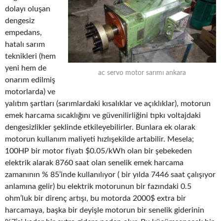
dolayı oluşan
dengesiz
empedans,
hatalı sarım
teknikleri (hem
yeni hem de
ac servo motor sarımı ankara
onarım edilmiş
motorlarda) ve
yalıtım şartları (sarımlardaki kısalıklar ve açıklıklar), motorun
emek harcama sıcaklığını ve güvenilirliğini tıpkı voltajdaki
dengesizlikler şeklinde etkileyebilirler. Bunlara ek olarak
motorun kullanım maliyeti hızlışekilde artabilir. Mesela;
100HP bir motor fiyatı $0.05/kWh olan bir şebekeden
elektrik alarak 8760 saat olan senelik emek harcama
zamanının % 85’inde kullanılıyor ( bir yılda 7446 saat çalışıyor
anlamına gelir) bu elektrik motorunun bir fazındaki 0.5
ohm’luk bir direnç artışı, bu motorda 2000$ extra bir
harcamaya, başka bir deyişle motorun bir senelik giderinin