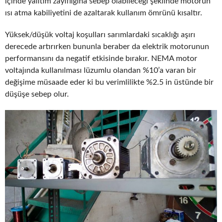
içinde yalıtım zayıflığına sebep olabileceği şeklinde motorun
ısı atma kabiliyetini de azaltarak kullanım ömrünü kısaltır.
Yüksek/düşük voltaj koşulları sarımlardaki sıcaklığı aşırı
derecede artırırken bununla beraber da elektrik motorunun
performansını da negatif etkisinde bırakır. NEMA motor
voltajında kullanılması lüzumlu olandan %10’a varan bir
değişime müsaade eder ki bu verimlilikte %2.5 in üstünde bir
düşüşe sebep olur.