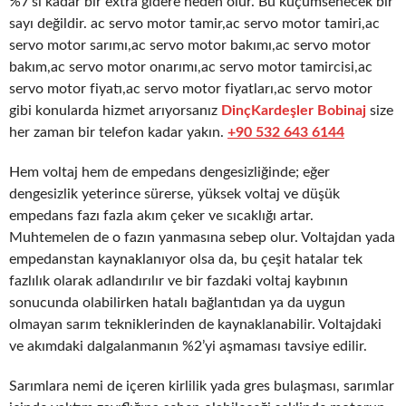
%7’si kadar bir extra gidere neden olur. Bu küçümsenecek bir
sayı değildir. ac servo motor tamir,ac servo motor tamiri,ac
servo motor sarımı,ac servo motor bakımı,ac servo motor
bakım,ac servo motor onarımı,ac servo motor tamircisi,ac
servo motor fiyatı,ac servo motor fiyatları,ac servo motor
gibi konularda hizmet arıyorsanız
DinçKardeşler Bobinaj
size
her zaman bir telefon kadar yakın.
+90 532 643 6144
Hem voltaj hem de empedans dengesizliğinde; eğer
dengesizlik yeterince sürerse, yüksek voltaj ve düşük
empedans fazı fazla akım çeker ve sıcaklığı artar.
Muhtemelen de o fazın yanmasına sebep olur. Voltajdan yada
empedanstan kaynaklanıyor olsa da, bu çeşit hatalar tek
fazlılık olarak adlandırılır ve bir fazdaki voltaj kaybının
sonucunda olabilirken hatalı bağlantıdan ya da uygun
olmayan sarım tekniklerinden de kaynaklanabilir. Voltajdaki
ve akımdaki dalgalanmanın %2’yi aşmaması tavsiye edilir.
Sarımlara nemi de içeren kirlilik yada gres bulaşması, sarımlar